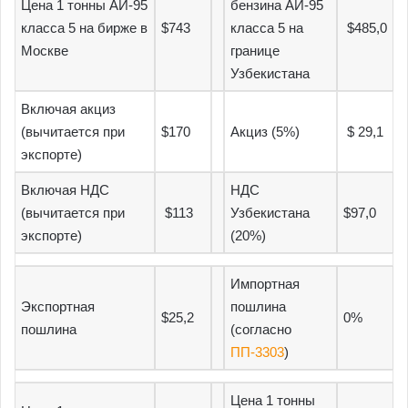
Цена 1 тонны АИ-95
бензина АИ-95
класса 5 на бирже в
$743
класса 5 на
$485,0
Москве
границе
Узбекистана
Включая акциз
(вычитается при
$170
Акциз (5%)
$ 29,1
экспорте)
Включая НДС
НДС
(вычитается при
$113
Узбекистана
$97,0
экспорте)
(20%)
Импортная
Экспортная
пошлина
$25,2
0%
пошлина
(согласно
ПП-3303
)
Цена 1 тонны