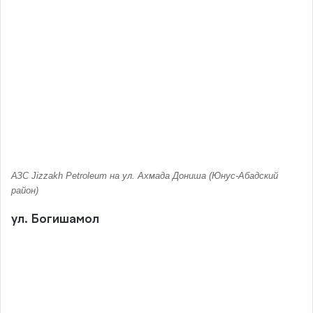
АЗС Jizzakh Petroleum на ул. Ахмада Дониша (Юнус-Абадский
район)
ул. Богишамол