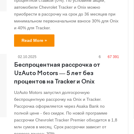
процентной ставкой (0%). По условиям акции,
автомобили Chevrolet Tracker и Onix можно
приобрести в рассрочку на срок до 36 месяцев при
минимальном первоначальном взносе 30% для Onix
и 40% для Tracker.
Read More »
02.10.2025
6
67 391
Беспроцентная рассрочка от
UzAuto Motors — 5 лет без
процентов на Tracker и Onix
UzAuto Motors запустил долгосрочную
беспроцентную рассрочку на Onix и Tracker.
Рассрочка оформляется через Asaka Bank по
полной цене - без скидок. По новой программе
рассрочки Chevrolet Tracker Premier обходится в 1,8
млн сумов в месяц. Срок рассрочки зависит от
первого взноса: 30%…