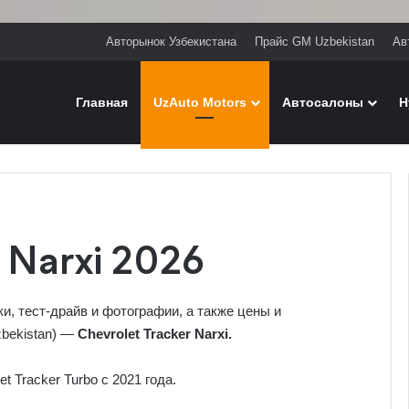
Авторынок Узбекистана
Прайс GM Uzbekistan
Ав
Главная
UzAuto Motors
Автосалоны
H
 Narxi 2026
ки, тест-драйв и фотографии, а также
цены
и
zbekistan) —
Chevrolet Tracker Narxi
.
 Tracker Turbo c 2021 года.