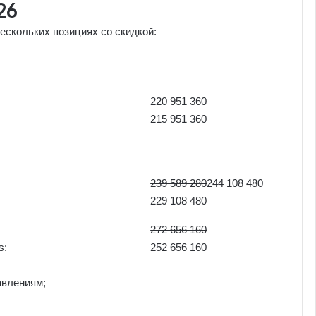
26
нескольких позициях со скидкой:
220 951 360
215 951 360
239 589 280
244 108 480
229 108 480
272 656 160
s:
252 656 160
авлениям;