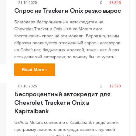
21.10.2025
0
43 346
Спрос на Tracker и Onix резко вырос
Благодаря беспроцентным автокредитам на
Chevrolet Tracker и Onix UzAuto Motors смог
восстановить спрос на эти модели. Вероятно, таким
образом реализуется отложенный спрос - договоров
на Cobalt нет, бюджетных моделей, тоже - нет. А раз
есть дешевый автокредит, то почему бы не купить…
Read More »
07.10.2025
2
12 570
Беспроцентный автокредит для
Chevrolet Tracker и Onix в
Kapitalbank
UzAuto Motors совместно с Kapitalbank представили
программу льготного автокредитования с нулевой