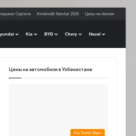
торынок Сергели
Avtokredit Narxlari 2026
Цены на бензин
Поиск
yundai
Kia
BYD
Chery
Haval
Цены на автомобили в Узбекистане
Kia Sonet Narxi