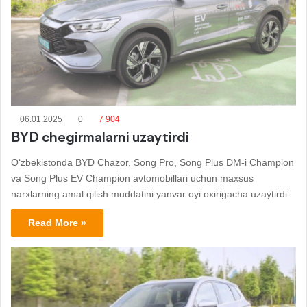
06.01.2025
0
7 904
BYD chegirmalarni uzaytirdi
O‘zbekistonda BYD Chazor, Song Pro, Song Plus DM-i Champion
va Song Plus EV Champion avtomobillari uchun maxsus
narxlarning amal qilish muddatini yanvar oyi oxirigacha uzaytirdi.
Read More »