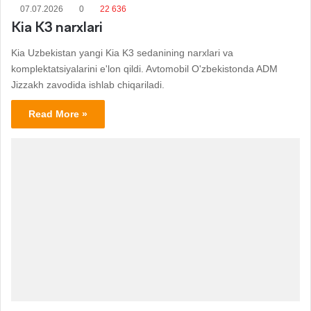
07.07.2026
0
22 636
Kia K3 narxlari
Kia Uzbekistan yangi Kia K3 sedanining narxlari va
komplektatsiyalarini e'lon qildi. Avtomobil O'zbekistonda ADM
Jizzakh zavodida ishlab chiqariladi.
Read More »