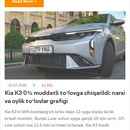
Read More »
31.07.2026
0
11 151
Kia K3 0% muddatli to‘lovga chiqarildi: narxi
va oylik to‘lovlar grafigi
Kia K3’ni 50% boshlang‘ich to‘lov bilan 12 oyga foizsiz bo‘lib
to‘lash mumkin. Bunda Luxe uchun oyiga qariyb 10 mln so‘m, GT-
Line uchun esa 12,5 mln so‘mdan to‘lanadi. Kia K3 kredit