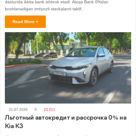
dasturida ikkita bank ishtirok etadi. Aloqa Bank 0%dan
boshlanadigan imtiyozli stavkalarni taklif…
Read More »
31.07.2026
0
23 011
Льготный автокредит и рассрочка 0% на
Kia K3