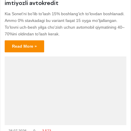
imtiyozli avtokredit
Kia Sonet'ni bo'lib to'lash 15% boshlang'ich to'lovdan boshlanadi.
Ammo 0% stavkadagi bu variant faqat 15 oyga mo'ljallangan.
To'lovni uch-besh yilga cho'zish uchun avtomobil qiymatining 40–
70%ini oldindan to'lash kerak.
Read More »
28.07.2026
0
3 573