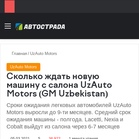
Menu
Главная
/
UzAuto Motors
UzAuto Motors
Сколько ждать новую
машину с салона UzAuto
Motors (GM Uzbekistan)
Сроки ожидания легковых автомобилей UzAuto
Motors выросли до 9-ти месяцев. Средний срок
ожидания машины - полгода. Lacetti, Nexia и
Cobalt выйдут из салона через 6-7 месяцев
05.03.2021
5
36 922
1 минута чтения