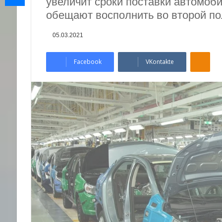
увеличит сроки поставки автомоб
обещают восполнить во второй по
05.03.2021
Odnoklassniki
Facebook
VKontakte