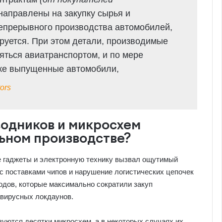
 направлены на закупку сырья и
епрерывного производства автомобилей,
ируется. При этом детали, производимые
яться авиатранспортом, и по мере
уже выпущенные автомобили,
ors
одников и микросхем
ьном производстве?
е гаджеты и электронную технику вызвал ощутимый
с поставками чипов и нарушение логистических цепочек
одов, которые максимально сократили закуп
авирусных локдаунов.
ются десятки микросхем, а в некоторых случаях их