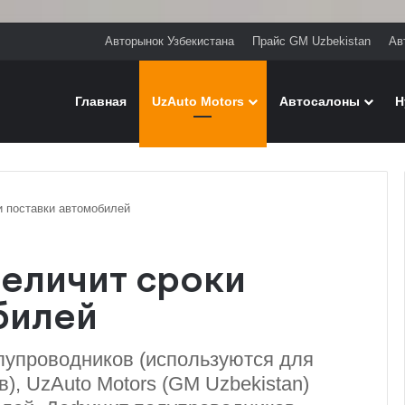
Авторынок Узбекистана
Прайс GM Uzbekistan
Ав
Главная
UzAuto Motors
Автосалоны
H
и поставки автомобилей
величит сроки
билей
лупроводников (используются для
), UzAuto Motors (GM Uzbekistan)