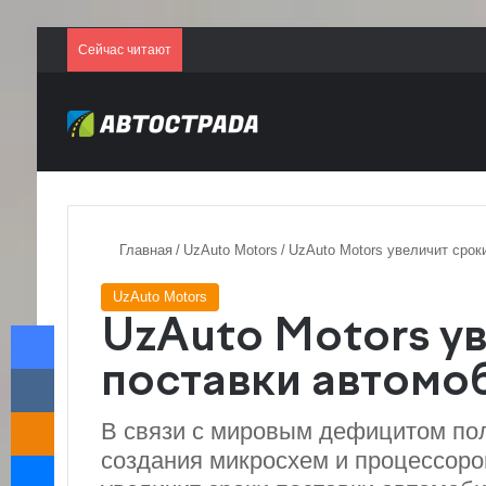
Сейчас читают
Главная
/
UzAuto Motors
/
UzAuto Motors увеличит срок
UzAuto Motors
Facebook
UzAuto Motors у
VKontakte
поставки автомо
Odnoklassniki
В связи с мировым дефицитом по
Messenger
создания микросхем и процессоров