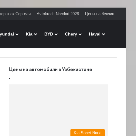
торынок Сергели
Avtokredit Narxlari 2026
Цены на бензин
Поиск
yundai
Kia
BYD
Chery
Haval
Цены на автомобили в Узбекистане
Kia Sonet Narxi