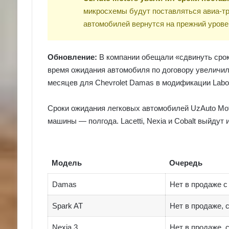
микросхемы будут поставляться авиа-тр
автомобилей вернутся на прежний уровен
Обновление:
В компании обещали «сдвинуть сроки
время ожидания автомобиля по договору увеличило
месяцев для Chevrolet Damas в модификации Labo
Сроки ожидания легковых автомобилей UzAuto Mot
машины — полгода. Lacetti, Nexia и Cobalt выйдут 
Модель
Очередь
Damas
Нет в продаже с
Spark AT
Нет в продаже, 
Nexia 3
Нет в продаже, 