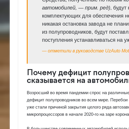
автомобилей, — прим. ред)
, будут
комплектующих для обеспечения н
никакая остановка завода не план
из полупроводников, будут поставл
поступления устанавливаться на 
— отметили в руководстве UzAuto Mot
Почему дефицит полупров
сказывается на автомобил
Возросший во время пандемии спрос на различны
дефицит полупроводников во всем мире. Перебои 
уже стали причиной закрытия целого ряда автозав
микропроцессоров в начале 2020-го на заре корон
В большинстве современных автомобилей использу