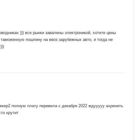
оводниках ))) все рынки завалены электроникой, хотите цены
ь таможенную пошлину на ввоз зарубежных авто, и тогда не
)))
рекер2 полную плату перевела с декабря 2022 ждууууу ахренеть
сто крутит