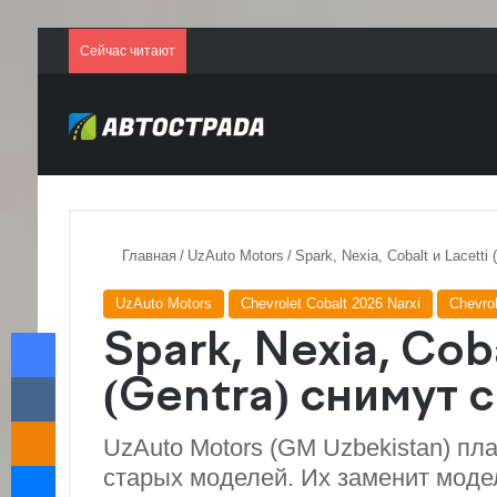
Сейчас читают
Главная
/
UzAuto Motors
/
Spark, Nexia, Cobalt и Lacetti
UzAuto Motors
Chevrolet Cobalt 2026 Narxi
Chevrol
Facebook
Spark, Nexia, Coba
VKontakte
(Gentra) снимут 
Odnoklassniki
UzAuto Motors (GM Uzbekistan) пл
Messenger
старых моделей. Их заменит моде