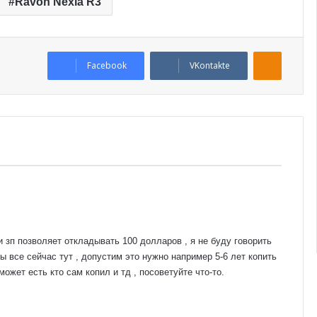
Ravon Nexia R3
Odnoklassniki
Facebook
VKontakte
и зп позволяет откладывать 100 долларов , я не буду говорить
мы все сейчас тут , допустим это нужно например 5-6 лет копить
 может есть кто сам копил и тд , посоветуйте что-то.