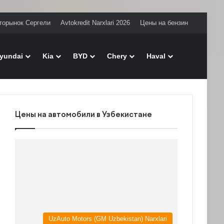
торынок Сергели
Avtokredit Narxlari 2026
Цены на бензин
Поиск
yundai
Kia
BYD
Chery
Haval
Цены на автомобили в Узбекистане
UzAuto Motors (GM Uzbekistan) Narxlari