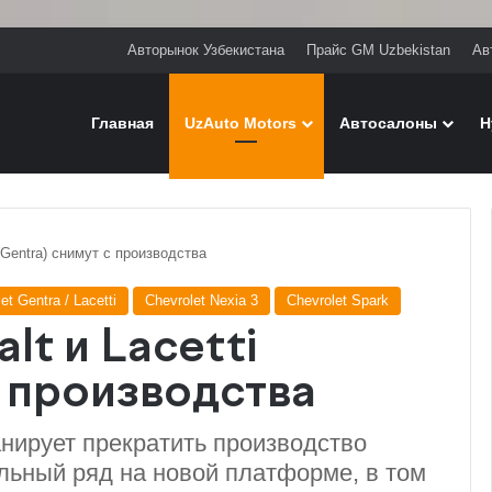
Авторынок Узбекистана
Прайс GM Uzbekistan
Ав
Главная
UzAuto Motors
Автосалоны
H
 (Gentra) снимут с производства
et Gentra / Lacetti
Chevrolet Nexia 3
Chevrolet Spark
lt и Lacetti
с производства
анирует прекратить производство
льный ряд на новой платформе, в том