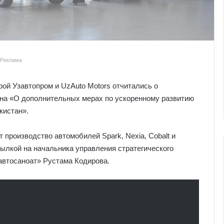
Реклама
рой Узавтопром и UzAuto Motors отчитались о
на «О дополнительных мерах по ускоренному развитию
кистан».
т производство автомобилей Spark, Nexia, Cobalt и
сылкой на начальника управления стратегического
автосаноат» Рустама Кодирова.