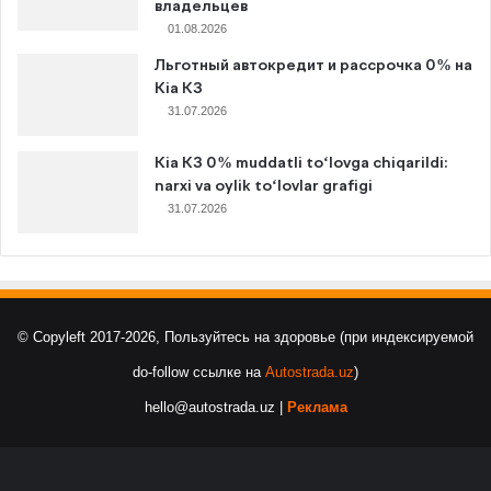
владельцев
01.08.2026
Льготный автокредит и рассрочка 0% на
Kia K3
31.07.2026
Kia K3 0% muddatli to‘lovga chiqarildi:
narxi va oylik to‘lovlar grafigi
31.07.2026
© Copyleft 2017-2026, Пользуйтесь на здоровье (при индексируемой
do-follow ссылке на
Autostrada.uz
)
hello@autostrada.uz |
Реклама