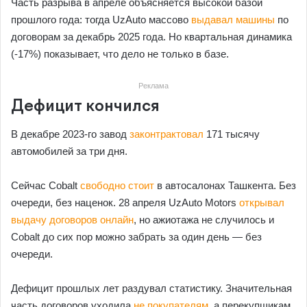
Часть разрыва в апреле объясняется высокой базой
прошлого года: тогда UzAuto массово
выдавал машины
по
договорам за декабрь 2025 года. Но квартальная динамика
(-17%) показывает, что дело не только в базе.
Реклама
Дефицит кончился
В декабре 2023-го завод
законтрактовал
171 тысячу
автомобилей за три дня.
Сейчас Cobalt
свободно стоит
в автосалонах Ташкента. Без
очереди, без наценок. 28 апреля UzAuto Motors
открывал
выдачу договоров онлайн
, но ажиотажа не случилось и
Cobalt до сих пор можно забрать за один день — без
очереди.
Дефицит прошлых лет раздувал статистику. Значительная
часть договоров уходила
не покупателям
, а перекупщикам.