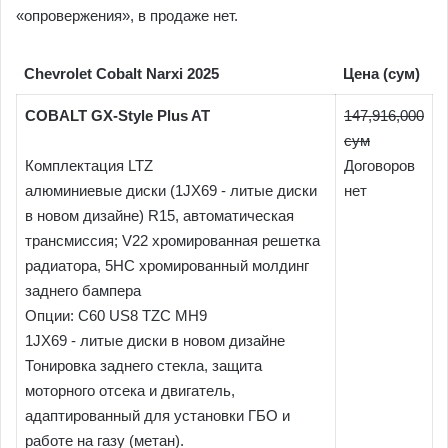
«опровержения», в продаже нет.
Chevrolet Cobalt Narxi 2025
Цена (сум)
COBALT GX-Style Plus AT
147,916,000
сум
Комплектация LTZ
Договоров
алюминиевые диски (1JX69 - литые диски
нет
в новом дизайне) R15, автоматическая
трансмиссия; V22 хромированная решетка
радиатора, 5HC хромированный молдинг
заднего бампера
Опции: C60 US8 TZC MH9
1JX69 - литые диски в новом дизайне
Тонировка заднего стекла, защита
моторного отсека и двигатель,
адаптированный для установки ГБО и
работе на газу (метан).