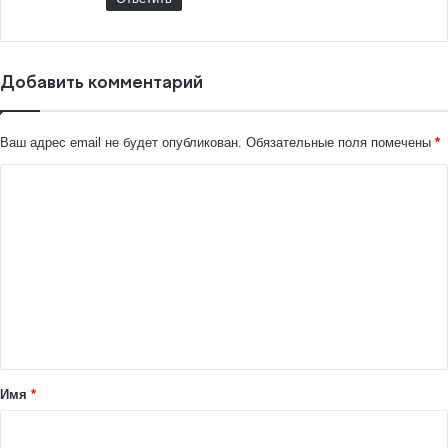
Добавить комментарий
Ваш адрес email не будет опубликован.
Обязательные поля помечены
*
К
о
м
м
е
н
т
а
Имя
*
р