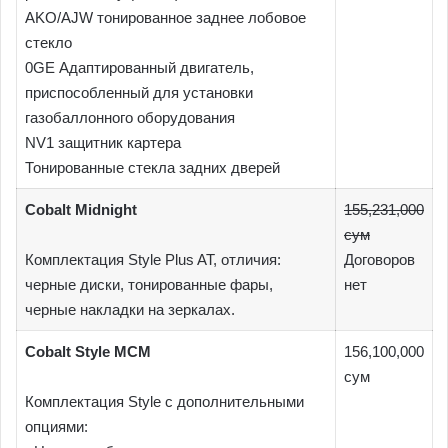
AKO/AJW тонированное заднее лобовое
стекло
0GE Адаптированный двигатель,
приспособленный для установки
газобаллонного оборудования
NV1 защитник картера
Тонированные стекла задних дверей
Cobalt Midnight
155,231,000
сум
Комплектация Style Plus AT, отличия:
Договоров
черные диски, тонированные фары,
нет
черные накладки на зеркалах.
Cobalt Style MCM
156,100,000
сум
Комплектация Style c дополнительными
опциями: