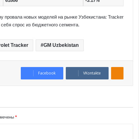
61806
-3.17%
у провала новых моделей на рынке Узбекистана: Tracker
 себя спрос из бюджетного сегмента.
olet Tracker
GM Uzbekistan
Odnoklassniki
Facebook
VKontakte
омечены
*