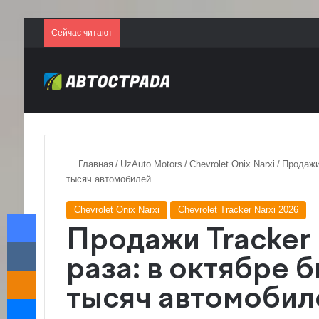
Сейчас читают
Главная
/
UzAuto Motors
/
Chevrolet Onix Narxi
/
Продажи 
тысяч автомобилей
Chevrolet Onix Narxi
Chevrolet Tracker Narxi 2026
Facebook
Продажи Tracker 
VKontakte
раза: в октябре 
Odnoklassniki
тысяч автомобил
Messenger