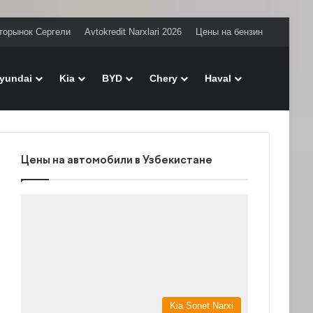
торынок Сергели
Avtokredit Narxlari 2026
Цены на бензин
Поиск
yundai
Kia
BYD
Chery
Haval
Цены на автомобили в Узбекистане
Kia Sonet Narxi