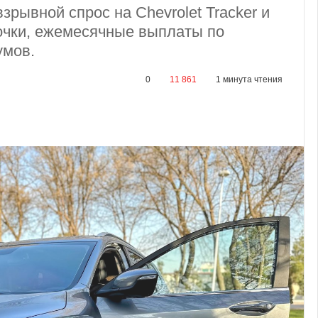
зрывной спрос на Chevrolet Tracker и
рочки, ежемесячные выплаты по
умов.
0
11 861
1 минута чтения