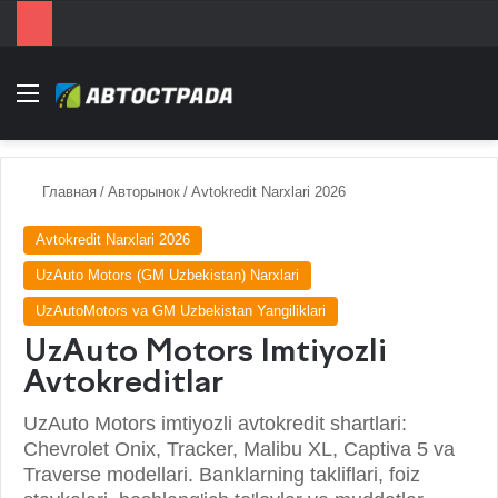
Menu
Главная
/
Авторынок
/
Avtokredit Narxlari 2026
Avtokredit Narxlari 2026
UzAuto Motors (GM Uzbekistan) Narxlari
UzAutoMotors va GM Uzbekistan Yangiliklari
UzAuto Motors Imtiyozli
Avtokreditlar
UzAuto Motors imtiyozli avtokredit shartlari:
Chevrolet Onix, Tracker, Malibu XL, Captiva 5 va
Traverse modellari. Banklarning takliflari, foiz