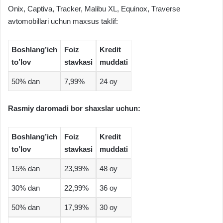
Onix, Captiva, Tracker, Malibu XL, Equinox, Traverse
avtomobillari uchun maxsus taklif:
Boshlang’ich
Foiz
Kredit
to’lov
stavkasi
muddati
50% dan
7,99%
24 oy
Rasmiy daromadi bor shaxslar uchun:
Boshlang’ich
Foiz
Kredit
to’lov
stavkasi
muddati
15% dan
23,99%
48 oy
30% dan
22,99%
36 oy
50% dan
17,99%
30 oy