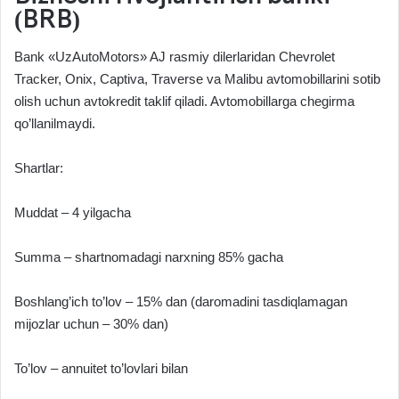
(BRB)
Bank «UzAutoMotors» AJ rasmiy dilerlaridan Chevrolet
Tracker, Onix, Captiva, Traverse va Malibu avtomobillarini sotib
olish uchun avtokredit taklif qiladi. Avtomobillarga chegirma
qo’llanilmaydi.
Shartlar:
Muddat – 4 yilgacha
Summa – shartnomadagi narxning 85% gacha
Boshlang’ich to’lov – 15% dan (daromadini tasdiqlamagan
mijozlar uchun – 30% dan)
To’lov – annuitet to’lovlari bilan