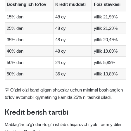
Boshlang’ich to’lov
Kredit muddati
Foiz stavkasi
15% dan
48 oy
yillik 21,99%
25% dan
48 oy
yillik 21,29%
35% dan
48 oy
yillik 20,49%
40% dan
48 oy
yillik 19,89%
50% dan
24 oy
yillik 5,89%
50% dan
36 oy
yillik 13,89%
💡 O’zini o’zi band qilgan shaxslar uchun minimal boshlang’ich
to’lov avtomobil qiymatining kamida 25% ni tashkil qiladi.
Kredit berish tartibi
Mablag’lar to’g’ridan-to’g’ri ishlab chiqaruvchi yoki rasmiy diler