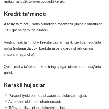
maksimal oylik to’lovni qoplashi kerak.
Kredit ta’minoti
Asosiy ta’minot – sotib olinadigan avtomobil (uning qiymatining
70% gacha garovga olinadi).
Vaqtinchalik ta’minot – kreditni qaytarmaslik xavfidan sug’urta
polisi (notariusda yoki bankda asosiy garov shartnomasi
imzolanmaguncha).
Qo’shimcha ta’minot – kreditning qolgan qismi uchun sug’urta
polisi.
Kerakli hujjatlar
📌 Pasport (yoki boshqa shaxsni tasdiqlovchi hujjat).
📌 Avtomobil oldi-sotdi shartnomasi.
📌 To’lov qobiliyatini tasdiqlovchi hujjatlar.