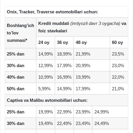
Onix, Tracker, Traverse avtomobillari uchun:
Kredit muddati
(imtiyozli davr 3 oygacha)
va
Boshlang’ich
foiz stavkalari
to’lov
summasi*
24 oy
36 oy
48 oy
60 oy
25% dan
14,99%
18,99%
21,99%
23,5%
30% dan
12,99%
17,99%
20,99%
23,0%
40% dan
10,99%
16,99%
19,99%
22,0%
50% dan
5,99%
14,99%
17,99%
21,0%
Captiva va Malibu avtomobillari uchun:
25% dan
19,99%
22,99%
23,99%
24,99%
30% dan
19,49%
22,49%
23,49%
24,49%