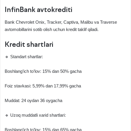
InfinBank avtokrediti
Bank Chevrolet Onix, Tracker, Captiva, Malibu va Traverse
avtomobillarini sotib olish uchun kredit taklif qiladi.
Kredit shartlari
🔹 Standart shartlar:
Boshlang’ich to’lov: 15% dan 50% gacha
Foiz stavkasi: 5,99% dan 17,99% gacha
Muddat: 24 oydan 36 oygacha
🔹 Uzoq muddatli xarid shartlari:
Boshlang’ich to’lov: 15% dan 65% gacha