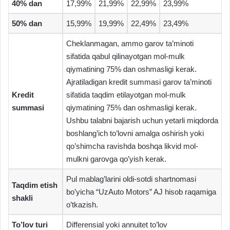
40% dan
17,99%
21,99%
22,99%
23,99%
50% dan
15,99%
19,99%
22,49%
23,49%
Cheklanmagan, ammo garov ta’minoti
sifatida qabul qilinayotgan mol-mulk
qiymatining 75% dan oshmasligi kerak.
Ajratiladigan kredit summasi garov ta’minoti
Kredit
sifatida taqdim etilayotgan mol-mulk
summasi
qiymatining 75% dan oshmasligi kerak.
Ushbu talabni bajarish uchun yetarli miqdorda
boshlang’ich to’lovni amalga oshirish yoki
qo’shimcha ravishda boshqa likvid mol-
mulkni garovga qo’yish kerak.
Pul mablag’larini oldi-sotdi shartnomasi
Taqdim etish
bo’yicha “UzAuto Motors” AJ hisob raqamiga
shakli
o’tkazish.
To’lov turi
Differensial yoki annuitet to’lov