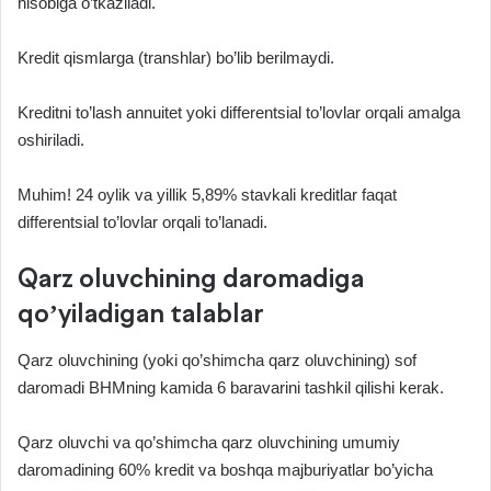
hisobiga o’tkaziladi.
Kredit qismlarga (transhlar) bo’lib berilmaydi.
Kreditni to’lash annuitet yoki differentsial to’lovlar orqali amalga
oshiriladi.
Muhim! 24 oylik va yillik 5,89% stavkali kreditlar faqat
differentsial to’lovlar orqali to’lanadi.
Qarz oluvchining daromadiga
qo’yiladigan talablar
Qarz oluvchining (yoki qo’shimcha qarz oluvchining) sof
daromadi BHMning kamida 6 baravarini tashkil qilishi kerak.
Qarz oluvchi va qo’shimcha qarz oluvchining umumiy
daromadining 60% kredit va boshqa majburiyatlar bo’yicha