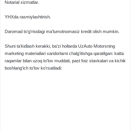
Notarial xizmatlar.
YHXda rasmiylashtirish.
Daromad to’g’risidagi ma’lumotnomasiz kredit olish mumkin.
Shuni ta’kidlash kerakki, ba’zi hollarda UzAuto Motorsning
marketing materiallari xaridorlarni chalg’itishga qaratilgan: katta
raqamlar bilan uzoq to’lov muddati, past foiz stavkalari va kichik
boshlang’ich to’lov ko’rsatiladi: