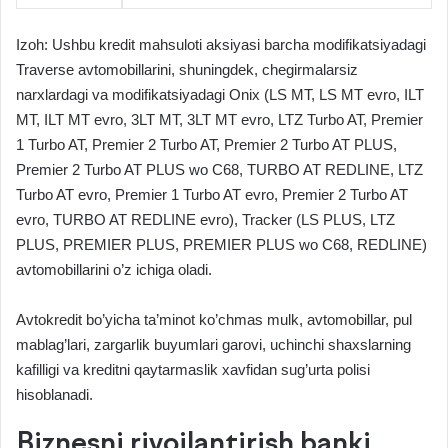
Izoh: Ushbu kredit mahsuloti aksiyasi barcha modifikatsiyadagi
Traverse avtomobillarini, shuningdek, chegirmalarsiz
narxlardagi va modifikatsiyadagi Onix (LS MT, LS MT evro, ILT
MT, ILT MT evro, 3LT MT, 3LT MT evro, LTZ Turbo AT, Premier
1 Turbo AT, Premier 2 Turbo AT, Premier 2 Turbo AT PLUS,
Premier 2 Turbo AT PLUS wo C68, TURBO AT REDLINE, LTZ
Turbo AT evro, Premier 1 Turbo AT evro, Premier 2 Turbo AT
evro, TURBO AT REDLINE evro), Tracker (LS PLUS, LTZ
PLUS, PREMIER PLUS, PREMIER PLUS wo C68, REDLINE)
avtomobillarini o’z ichiga oladi.
Avtokredit bo’yicha ta’minot ko’chmas mulk, avtomobillar, pul
mablag’lari, zargarlik buyumlari garovi, uchinchi shaxslarning
kafilligi va kreditni qaytarmaslik xavfidan sug’urta polisi
hisoblanadi.
Biznesni rivojlantirish banki