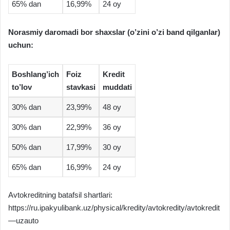
65% dan
16,99%
24 oy
Norasmiy daromadi bor shaxslar (o’zini o’zi band qilganlar)
uchun:
Boshlang’ich
Foiz
Kredit
to’lov
stavkasi
muddati
30% dan
23,99%
48 oy
30% dan
22,99%
36 oy
50% dan
17,99%
30 oy
65% dan
16,99%
24 oy
Avtokreditning batafsil shartlari:
https://ru.ipakyulibank.uz/physical/kredity/avtokredity/avtokredit
—uzauto