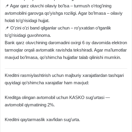
📌 Agar qarz oluvchi oilaviy bo’lsa – turmush o’rtog’ining
avtomobilni garovga qo’yishga roziligi. Agar bo’lmasa – oilaviy
holati to’g’risidagi hujjat.
📌 O’zini o’zi band qilganlar uchun – ro’yxatdan o’tganlik
to’g’risidagi guvohnoma.
Bank qarz oluvchining daromadini oxirgi 6 oy davomida elektron
tarmoqlar orqali avtomatik ravishda tekshiradi. Agar ma’lumotlar
mavjud bo’lmasa, qo’shimcha hujjatlar talab qilinishi mumkin.
Kreditni rasmiylashtirish uchun majburiy xarajatlardan tashqari
quyidagi qo’shimcha xarajatlar ham mavjud:
Kreditga olingan avtomobil uchun KASKO sug’urtasi —
avtomobil qiymatining 2%.
Kreditni qaytarmaslik xavfidan sug’urta.