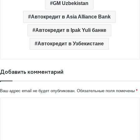
GM Uzbekistan
Автокредит в Asia Alliance Bank
Автокредит в Ipak Yuli банке
Автокредит в Узбекистане
Добавить комментарий
Ваш адрес email не будет опубликован.
Обязательные поля помечены
*
К
о
м
м
е