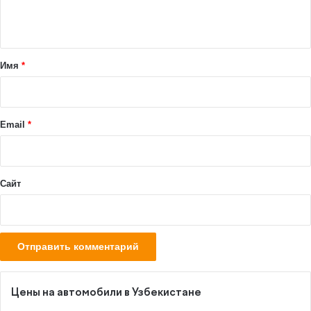
н
т
а
Имя
*
р
и
й
Email
*
*
Сайт
Цены на автомобили в Узбекистане