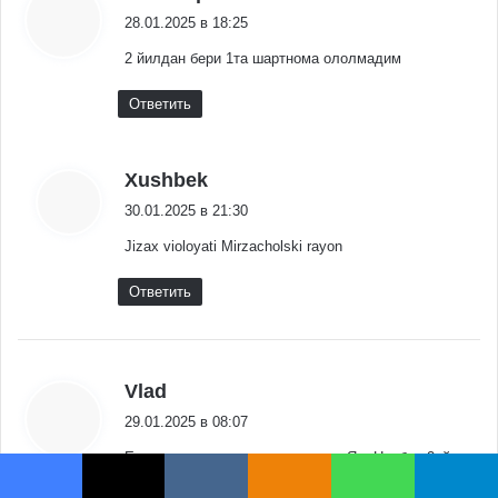
Facebook
X
VKontakte
Odnoklassniki
WhatsApp
Telegram