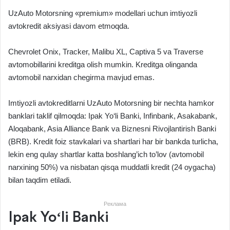
UzAuto Motorsning «premium» modellari uchun imtiyozli
avtokredit aksiyasi davom etmoqda.
Chevrolet Onix, Tracker, Malibu XL, Captiva 5 va Traverse
avtomobillarini kreditga olish mumkin. Kreditga olinganda
avtomobil narxidan chegirma mavjud emas.
Imtiyozli avtokreditlarni UzAuto Motorsning bir nechta hamkor
banklari taklif qilmoqda: Ipak Yo‘li Banki, Infinbank, Asakabank,
Aloqabank, Asia Alliance Bank va Biznesni Rivojlantirish Banki
(BRB). Kredit foiz stavkalari va shartlari har bir bankda turlicha,
lekin eng qulay shartlar katta boshlang’ich to’lov (avtomobil
narxining 50%) va nisbatan qisqa muddatli kredit (24 oygacha)
bilan taqdim etiladi.
Реклама
Ipak Yo‘li Banki