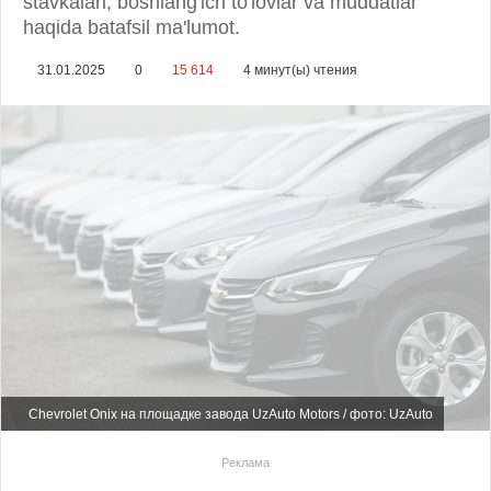
stavkalari, boshlang'ich to'lovlar va muddatlar
haqida batafsil ma'lumot.
31.01.2025
0
15 614
4 минут(ы) чтения
Chevrolet Onix на площадке завода UzAuto Motors / фото: UzAuto
Реклама