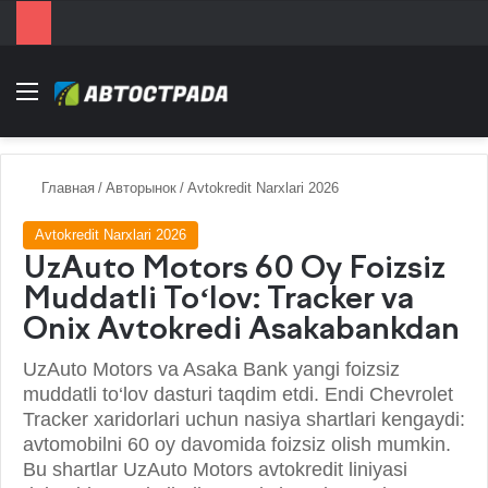
Menu
Главная
/
Авторынок
/
Avtokredit Narxlari 2026
Avtokredit Narxlari 2026
UzAuto Motors 60 Oy Foizsiz
Muddatli To‘lov: Tracker va
Onix Avtokredi Asakabankdan
UzAuto Motors va Asaka Bank yangi foizsiz
muddatli to‘lov dasturi taqdim etdi. Endi Chevrolet
Tracker xaridorlari uchun nasiya shartlari kengaydi:
avtomobilni 60 oy davomida foizsiz olish mumkin.
Bu shartlar UzAuto Motors avtokredit liniyasi