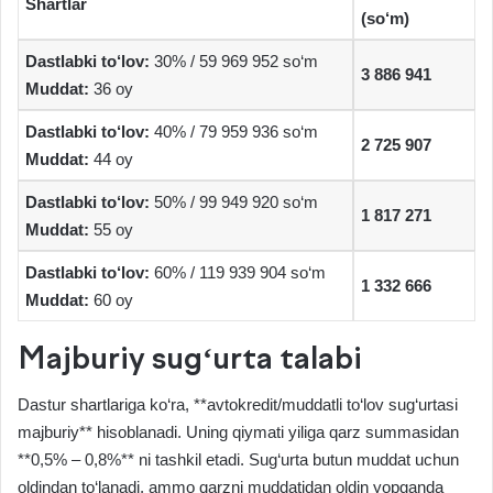
Shartlar
(so‘m)
Dastlabki to‘lov:
30% / 59 969 952 so‘m
3 886 941
Muddat:
36 oy
Dastlabki to‘lov:
40% / 79 959 936 so‘m
2 725 907
Muddat:
44 oy
Dastlabki to‘lov:
50% / 99 949 920 so‘m
1 817 271
Muddat:
55 oy
Dastlabki to‘lov:
60% / 119 939 904 so‘m
1 332 666
Muddat:
60 oy
Majburiy sug‘urta talabi
Dastur shartlariga ko‘ra, **avtokredit/muddatli to‘lov sug‘urtasi
majburiy** hisoblanadi. Uning qiymati yiliga qarz summasidan
**0,5% – 0,8%** ni tashkil etadi. Sug‘urta butun muddat uchun
oldindan to‘lanadi, ammo qarzni muddatidan oldin yopganda