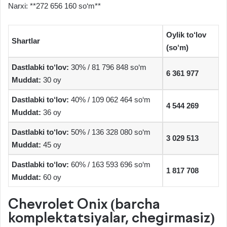
Narxi: **272 656 160 so‘m**
Oylik to‘lov
Shartlar
(so‘m)
Dastlabki to‘lov:
30% / 81 796 848 so‘m
6 361 977
Muddat:
30 oy
Dastlabki to‘lov:
40% / 109 062 464 so‘m
4 544 269
Muddat:
36 oy
Dastlabki to‘lov:
50% / 136 328 080 so‘m
3 029 513
Muddat:
45 oy
Dastlabki to‘lov:
60% / 163 593 696 so‘m
1 817 708
Muddat:
60 oy
Chevrolet Onix (barcha
komplektatsiyalar, chegirmasiz)