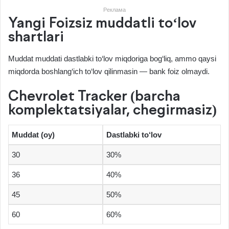
Реклама
Yangi Foizsiz muddatli to‘lov
shartlari
Muddat muddati dastlabki to‘lov miqdoriga bog‘liq, ammo qaysi
miqdorda boshlang‘ich to‘lov qilinmasin — bank foiz olmaydi.
Chevrolet Tracker (barcha
komplektatsiyalar, chegirmasiz)
Muddat (oy)
Dastlabki to‘lov
30
30%
36
40%
45
50%
60
60%