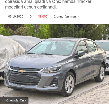
doirasida amal qiladi va Onix hamda Tracker
modellari uchun qo‘llanadi.
03.10.2025
0
38 006
2 минут(ы) чтения
Chevrolet Onix