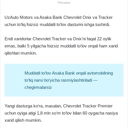
Реклама
UzAuto Motors va Asaka Bank Chevrolet Onix va Tracker
uchun to‘liq foizsiz muddatli to‘lov dasturini ishga tushirdi.
Endi xaridorlar Chevrolet Tracker va Onix’ni faqat 22 oylik
emas, balki 5 yilgacha foizsiz muddatli to‘lov orqali ham xarid
qilishlari mumkin.
Muddatli to‘lov Asaka Bank orqali avtomobilning
to‘liq narxi bo‘yicha rasmiylashtiriladi —
chegirmalarsiz
Yangi dasturga ko‘ra, masalan, Chevrolet Tracker Premier
uchun oyiga atigi 1,8 mln so‘m to‘lov bilan 60 oygacha nasiya
xarid qilish mumkin.