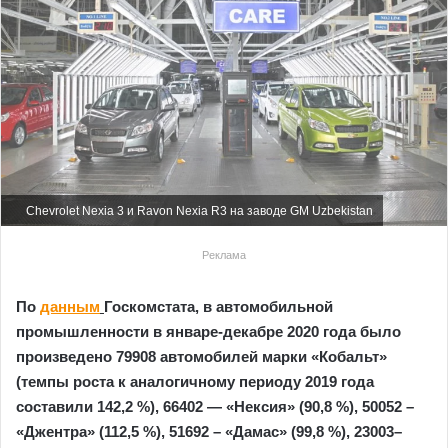
Chevrolet Nexia 3 и Ravon Nexia R3 на заводе GM Uzbekistan
Реклама
По
данным
Госкомстата, в автомобильной
промышленности в январе-декабре 2020 года было
произведено 79908 автомобилей марки «Кобальт»
(темпы роста к аналогичному периоду 2019 года
составили 142,2 %), 66402 — «Нексия» (90,8 %), 50052 –
«Джентра» (112,5 %), 51692 – «Дамас» (99,8 %), 23003–