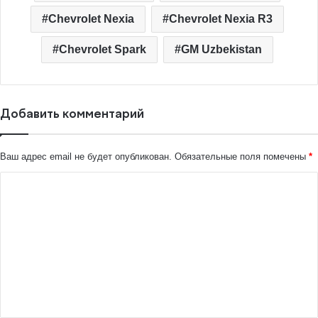
Chevrolet Nexia
Chevrolet Nexia R3
Chevrolet Spark
GM Uzbekistan
Добавить комментарий
Ваш адрес email не будет опубликован.
Обязательные поля помечены
*
К
о
м
м
е
н
т