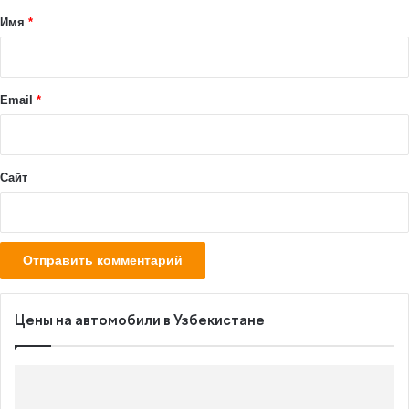
а
Имя
*
р
и
й
Email
*
*
Сайт
Цены на автомобили в Узбекистане