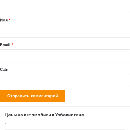
н
т
а
Имя
*
р
и
й
Email
*
*
Сайт
Цены на автомобили в Узбекистане