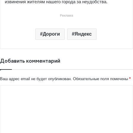
извинения жителям нашего города за неудобства.
Реклама
Дороги
Яндекс
Добавить комментарий
Ваш адрес email не будет опубликован.
Обязательные поля помечены
*
К
о
м
м
е