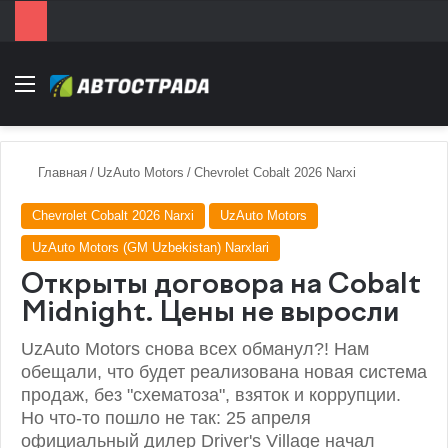
Menu
Главная
/
UzAuto Motors
/
Chevrolet Cobalt 2026 Narxi
Chevrolet Cobalt 2026 Narxi
UzAuto Motors
UzAuto Motors (GM Uzbekistan) Narxlari
Открыты договора на Cobalt
Midnight. Цены не выросли
UzAuto Motors снова всех обманул?! Нам
обещали, что будет реализована новая система
продаж, без "схематоза", взяток и коррупции.
Но что-то пошло не так: 25 апреля
официальный дилер Driver's Village начал