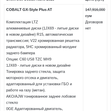
COBALT GX-Style Plus AT
147,916,000
сум
Комплектация LTZ
Договоров
алюминиевые диски (1JX69 - литые диски
нет
в новом дизайне) R15, автоматическая
трансмиссия; V22 хромированная решетка
радиатора, 5HC хромированный молдинг
заднего бампера
Опции: C60 US8 TZC MH9
1JX69 - литые диски в новом дизайне
Тонировка заднего стекла, защита
моторного отсека и двигатель,
адаптированный для установки ГБО и
работе на газу (метан).
AKO/AJW тонированное заднее лобовое
стекло
0GE Адаптированный двигатель,