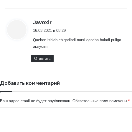
:
Javoxir
16.03.2021 в 08:29
Qachon ishlab chiqariladi narxi qancha buladi puliga
arziydimi
Ответить
Добавить комментарий
Ваш адрес email не будет опубликован.
Обязательные поля помечены
*
К
о
м