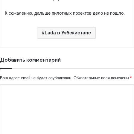
К сожалению, дальше пилотных проектов дело не пошло.
Lada в Узбекистане
Добавить комментарий
Ваш адрес email не будет опубликован.
Обязательные поля помечены
*
К
о
м
м
е
н