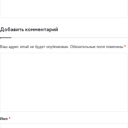
Добавить комментарий
Ваш адрес email не будет опубликован.
Обязательные поля помечены
*
К
о
м
м
е
н
т
а
Имя
*
р