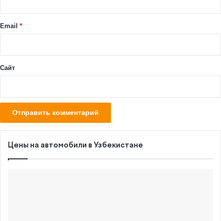
и
й
Email
*
*
Сайт
Цены на автомобили в Узбекистане