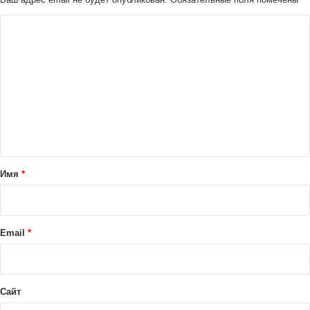
К
о
м
м
е
н
т
а
Имя
*
р
и
й
Email
*
*
Сайт