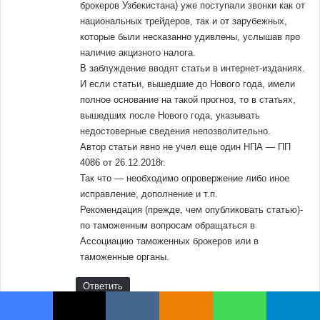
Facebook
X
VKontakte
Odnoklassniki
WhatsApp
Telegram