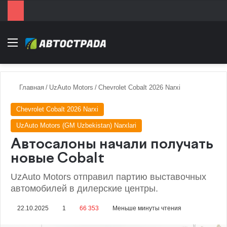
Menu
Главная
/
UzAuto Motors
/
Chevrolet Cobalt 2026 Narxi
Chevrolet Cobalt 2026 Narxi
UzAuto Motors (GM Uzbekistan) Narxlari
Автосалоны начали получать
новые Cobalt
UzAuto Motors отправил партию выставочных
автомобилей в дилерские центры.
22.10.2025
1
66 353
Меньше минуты чтения