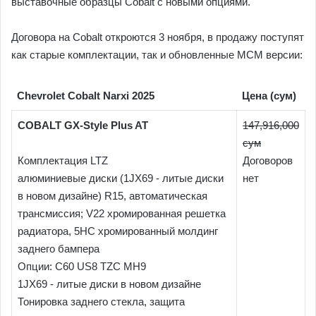
выставочные образцы Cobalt с новыми опциями.
Договора на Cobalt откроются 3 ноября, в продажу поступят
как старые комплектации, так и обновленные MCM версии:
Chevrolet Cobalt Narxi 2025
Цена (сум)
COBALT GX-Style Plus AT
147,916,000
сум
Комплектация LTZ
Договоров
алюминиевые диски (1JX69 - литые диски
нет
в новом дизайне) R15, автоматическая
трансмиссия; V22 хромированная решетка
радиатора, 5HC хромированный молдинг
заднего бампера
Опции: C60 US8 TZC MH9
1JX69 - литые диски в новом дизайне
Тонировка заднего стекла, защита