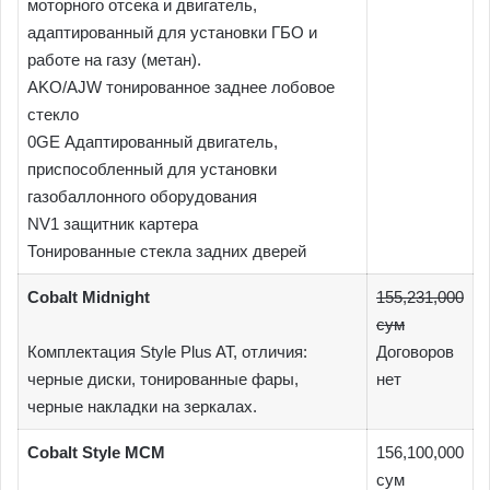
моторного отсека и двигатель,
адаптированный для установки ГБО и
работе на газу (метан).
AKO/AJW тонированное заднее лобовое
стекло
0GE Адаптированный двигатель,
приспособленный для установки
газобаллонного оборудования
NV1 защитник картера
Тонированные стекла задних дверей
Cobalt Midnight
155,231,000
сум
Комплектация Style Plus AT, отличия:
Договоров
черные диски, тонированные фары,
нет
черные накладки на зеркалах.
Cobalt Style MCM
156,100,000
сум