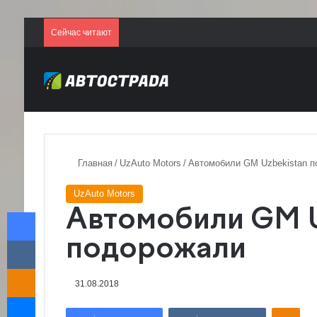
Сейчас читают
Главная
/
UzAuto Motors
/
Автомобили GM Uzbekistan 
UzAuto Motors
Facebook
Автомобили GM U
VKontakte
подорожали
Odnoklassniki
31.08.2018
Messenger
Odnoklassniki