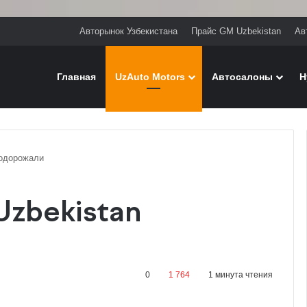
Авторынок Узбекистана
Прайс GM Uzbekistan
Ав
Главная
UzAuto Motors
Автосалоны
H
подорожали
zbekistan
0
1 764
1 минута чтения