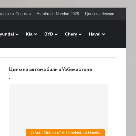
торынок Сергели
Avtokredit Narxlari 2026
Цены на бензин
Поиск
yundai
Kia
BYD
Chery
Haval
Цены на автомобили в Узбекистане
UzAuto Motors (GM Uzbekistan) Narxlari