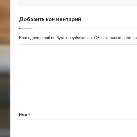
Добавить комментарий
Ваш адрес email не будет опубликован.
Обязательные поля п
К
о
м
м
е
н
т
а
Имя
*
р
и