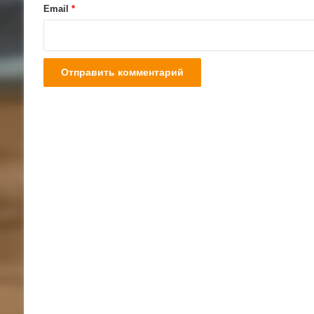
й
Email
*
*