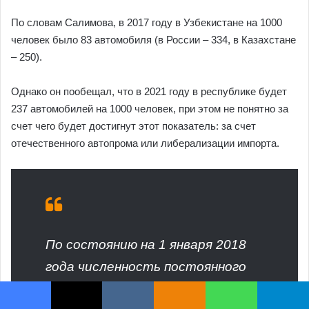
Facebook
X
VKontakte
Odnoklassniki
WhatsApp
Telegram