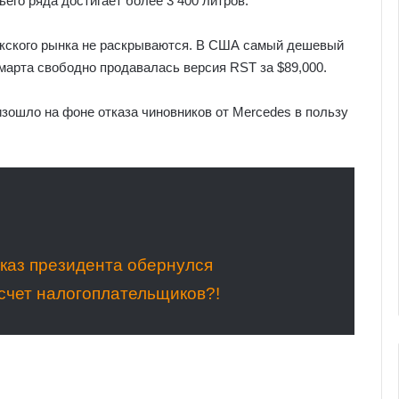
его ряда достигает более 3 400 литров.
бекского рынка не раскрываются. В США самый дешевый
 марта свободно продавалась версия RST за $89,000.
зошло на фоне отказа чиновников от Mercedes в пользу
 указ президента обернулся
счет налогоплательщиков?!