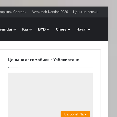
торынок Сергели
Avtokredit Narxlari 2026
Цены на бензин
Поиск
yundai
Kia
BYD
Chery
Haval
Цены на автомобили в Узбекистане
Kia Sonet Narxi