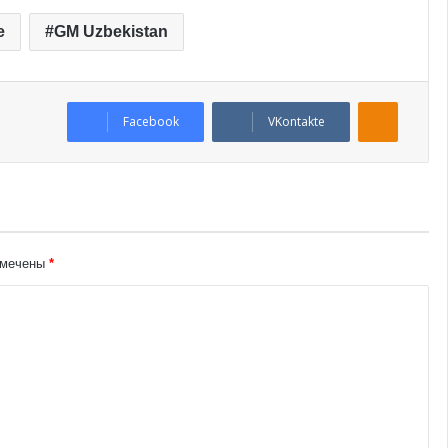
e
GM Uzbekistan
Odnoklassniki
Facebook
VKontakte
омечены
*