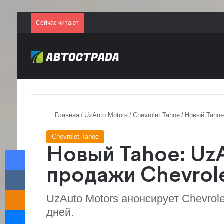
Сейчас читают
Главная
/
UzAuto Motors
/
Chevrolet Tahoe
/
Новый Tahoe:
Chevrolet Tahoe
Facebook
Новый Tahoe: Uz
VKontakte
продажи Chevrole
Odnoklassniki
UzAuto Motors анонсирует Chevrole
Messenger
дней.