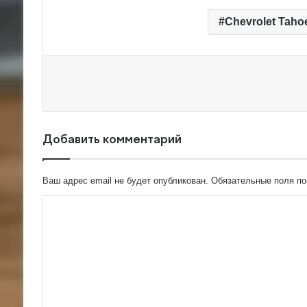
Chevrolet Taho
Добавить комментарий
Ваш адрес email не будет опубликован.
Обязательные поля п
К
о
м
м
е