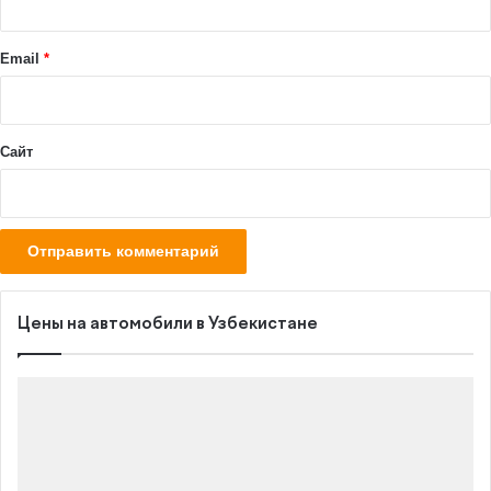
и
й
Email
*
*
Сайт
Цены на автомобили в Узбекистане