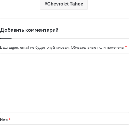
Chevrolet Tahoe
Добавить комментарий
Ваш адрес email не будет опубликован.
Обязательные поля помечены
*
К
о
м
м
е
н
т
а
Имя
*
р