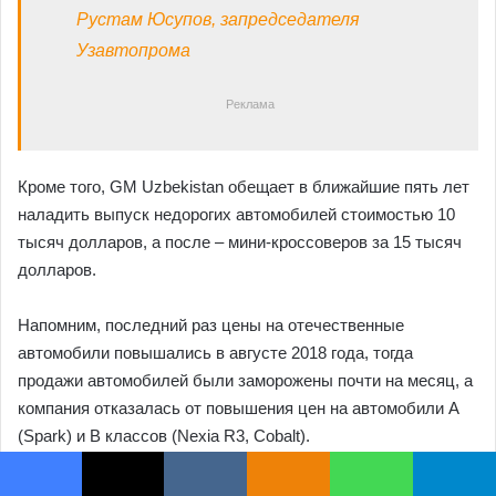
Facebook
X
VKontakte
Odnoklassniki
WhatsApp
Telegram