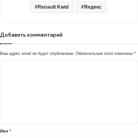
Renault Kwid
Яндекс
Добавить комментарий
Ваш адрес email не будет опубликован.
Обязательные поля помечены
*
К
о
м
м
е
н
т
а
Имя
*