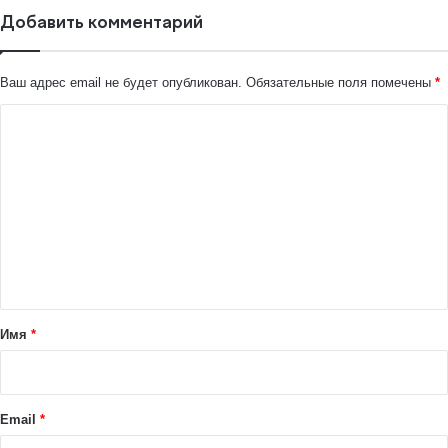
Добавить комментарий
Ваш адрес email не будет опубликован.
Обязательные поля помечены
*
К
о
м
м
е
н
т
а
Имя
*
р
и
й
Email
*