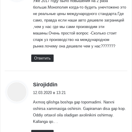
Уже 2017 году было повышения на 2 раза
больше.Монополия когда-то будеть унечтожено это
не реальные цены международного стандарта.Где
само, правда если наши авто дешевле заграницей
,чем у нас где мы сами производим эти
машины.Очень простой вопрос -Сколько стоит
спарк уз производство на международном
рынке.почему она дешевле чем у нас???????
Ответить
:
Sirojiddin
12.03.2020 в 13:21
Axmoq qilishga boshqa gap topomadimi. Narxni
oshirsa xammasiga oshirsin. Gapiraman disa gap kop.
Oddiy ortaxol oila oladigan axolinikini oshirmay.
Kallanga qo.. .