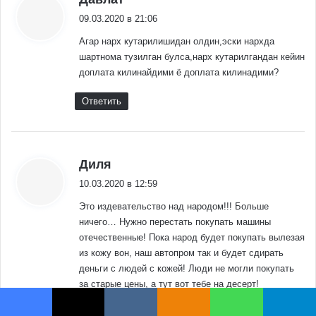
Facebook
X
VKontakte
Odnoklassniki
WhatsApp
Telegram