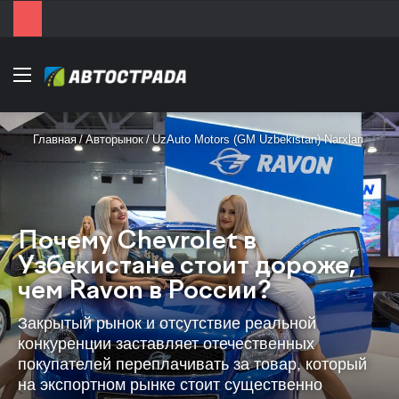
Menu
Главная
/
Авторынок
/
UzAuto Motors (GM Uzbekistan) Narxlari
Почему Chevrolet в
Узбекистане стоит дороже,
чем Ravon в России?
Закрытый рынок и отсутствие реальной
конкуренции заставляет отечественных
покупателей переплачивать за товар, который
на экспортном рынке стоит существенно