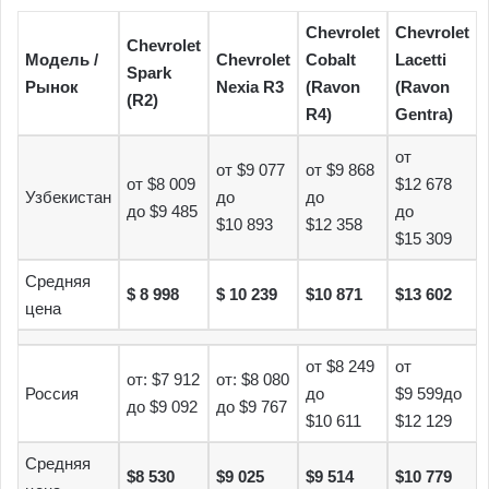
Chevrolet
Chevrolet
Chevrolet
Модель /
Chevrolet
Cobalt
Lacetti
Spark
Рынок
Nexia R3
(Ravon
(Ravon
(R2)
R4)
Gentra)
от
от $9 077
от $9 868
от $8 009
$12 678
Узбекистан
до
до
до $9 485
до
$10 893
$12 358
$15 309
Средняя
$ 8
998
$ 10
239
$10
871
$13
602
цена
от $8 249
от
от: $7 912
от: $8 080
Россия
до
$9 599до
до $9 092
до $9 767
$10 611
$12 129
Средняя
$8 530
$9 025
$9 514
$10 779