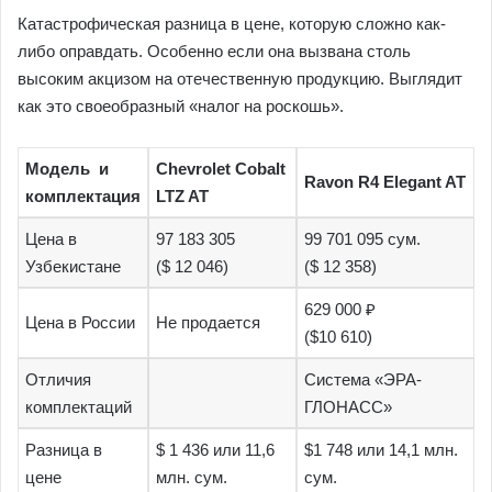
Катастрофическая разница в цене, которую сложно как-
либо оправдать. Особенно если она вызвана столь
высоким акцизом на отечественную продукцию. Выглядит
как это своеобразный «налог на роскошь».
Модель и
Chevrolet Cobalt
Ravon R4 Elegant AT
комплектация
LTZ AT
Цена в
97 183 305
99 701 095 сум.
Узбекистане
($ 12 046)
($ 12 358)
629 000 ₽
Цена в России
Не продается
($10 610)
Отличия
Система «ЭРА-
комплектаций
ГЛОНАСС»
Разница в
$ 1 436 или 11,6
$1 748 или 14,1 млн.
цене
млн. сум.
сум.