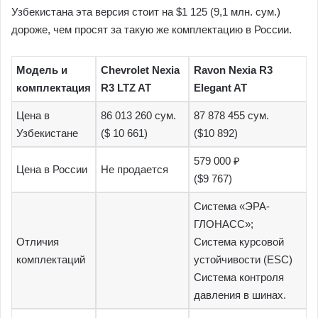
Узбекистана эта версия стоит на $1 125 (9,1 млн. сум.)
дороже, чем просят за такую же комплектацию в России.
Модель и
Chevrolet Nexia
Ravon Nexia R3
комплектация
R3 LTZ AT
Elegant AT
Цена в
86 013 260 сум.
87 878 455 сум.
Узбекистане
($ 10 661)
($10 892)
579 000 ₽
Цена в России
Не продается
($9 767)
Система «ЭРА-
ГЛОНАСС»;
Отличия
Система курсовой
комплектаций
устойчивости (ESC)
Система контроля
давления в шинах.