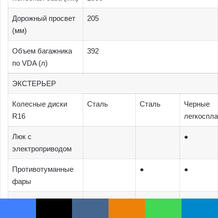
Facebook
X
VKontakte
Odnoklassniki
WhatsApp
Telegram