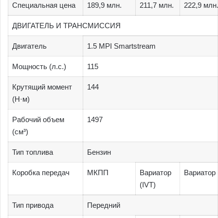
Специальная цена
189,9 млн.
211,7 млн.
222,9 млн
ДВИГАТЕЛЬ И ТРАНСМИССИЯ
Двигатель
1.5 MPI Smartstream
Мощность (л.с.)
115
Крутящий момент
144
(Н·м)
Рабочий объем
1497
(см³)
Тип топлива
Бензин
Коробка передач
МКПП
Вариатор
Вариатор 
(IVT)
Тип привода
Передний