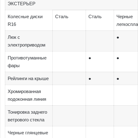
ЭКСТЕРЬЕР
Колесные диски
Сталь
Сталь
Черные
R16
легкоспл
Люк с
●
электроприводом
Противотуманные
●
●
фары
Рейлинги на крыше
●
●
Хромированная
подоконная линия
Тонировка заднего
ветрового стекла
Черные глянцевые