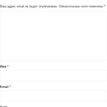
Ваш адрес email не будет опубликован.
Обязательные поля помечены
*
К
о
м
м
е
н
т
а
Имя
*
р
и
й
Email
*
*