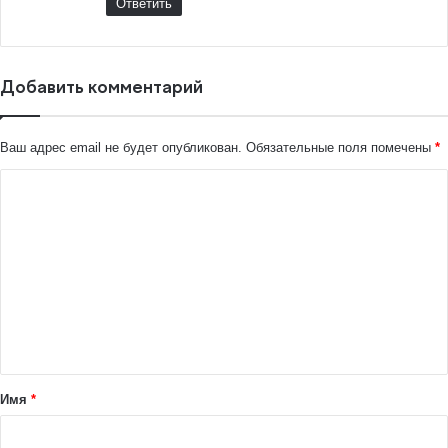
Ответить
Добавить комментарий
Ваш адрес email не будет опубликован.
Обязательные поля помечены
*
К
о
м
м
е
н
т
а
Имя
*
р