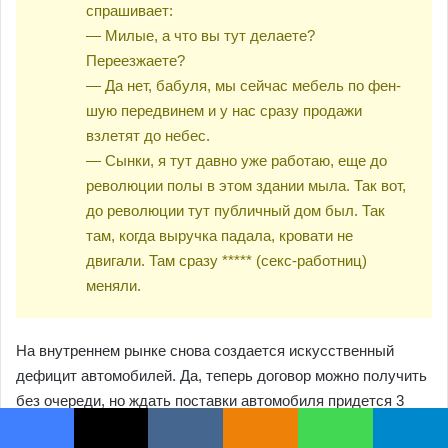
Facebook
X
VKontakte
Odnoklassniki
WhatsApp
Telegram