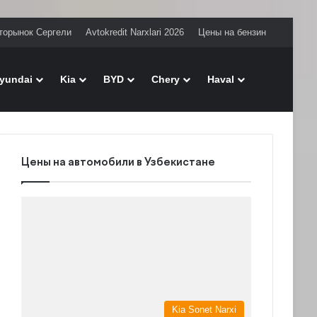
торынок Сергели
Avtokredit Narxlari 2026
Цены на бензин
Поиск
yundai
Kia
BYD
Chery
Haval
Цены на автомобили в Узбекистане
Kia Sonet Narxi