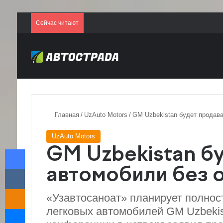
Сейчас читают
Главная
/
UzAuto Motors
/
GM Uzbekistan будет продава
UzAuto Motors
Facebook
GM Uzbekistan б
VKontakte
автомобили без 
Odnoklassniki
«Узавтосаноат» планирует полнос
Messenger
легковых автомобилей GM Uzbekist