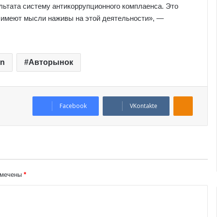
льтата систему антикоррупционного комплаенса. Это
 имеют мысли наживы на этой деятельности», —
an
Авторынок
Odnoklassniki
Facebook
VKontakte
омечены
*