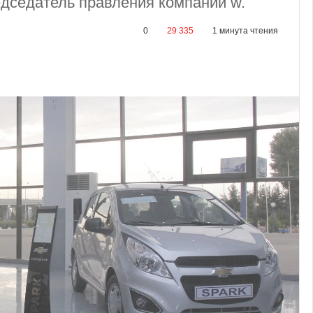
едседатель правления компании w.
0
29 335
1 минута чтения