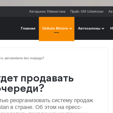
Авторынок Узбекистана
Прайс GM Uzbekistan
Ав
Главная
UzAuto Motors
Автосалоны
H
ть автомобили без очереди?
удет продавать
очереди?
тью реорганизовать систему продаж
an в стране. Об этом на пресс-