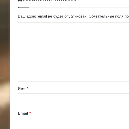
Ваш адрес email не будет опубликован.
Обязательные поля п
К
о
м
м
е
н
т
а
Имя
*
р
и
й
Email
*
*