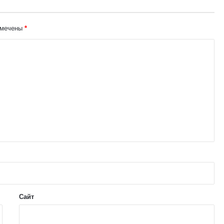
омечены
*
Сайт