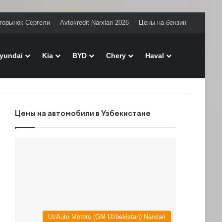
торынок Сергели
Avtokredit Narxlari 2026
Цены на бензин
Поиск
yundai
Kia
BYD
Chery
Haval
Цены на автомобили в Узбекистане
UzAuto Motors (GM Uzbekistan) Narxlari