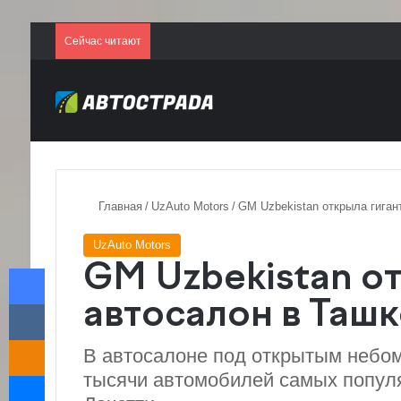
Сейчас читают
Главная
/
UzAuto Motors
/
GM Uzbekistan открыла гиган
UzAuto Motors
Facebook
GM Uzbekistan о
VKontakte
автосалон в Таш
Odnoklassniki
В автосалоне под открытым небо
Messenger
тысячи автомобилей самых популя