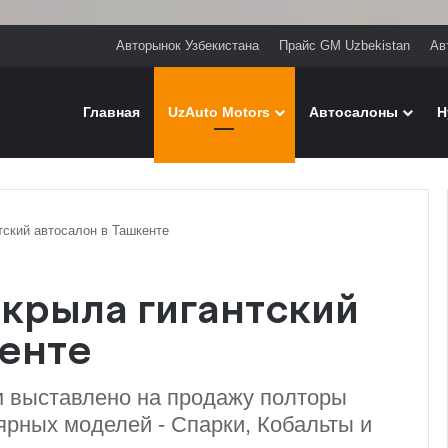
Авторынок Узбекистана
Прайс GM Uzbekistan
Ав
Главная
UzAuto Motors
Автосалоны
H
тский автосалон в Ташкенте
ткрыла гигантский
кенте
м выставлено на продажу полторы
рных моделей - Спарки, Кобальты и