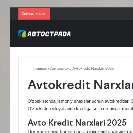
Сейчас читают
Главная
/
Авторынок
/
Avtokredit Narxlari 2026
Avtokredit Narxla
O’zbekistonda jismoniy shaxslar uchun
avtokreditlar
. 
O’zbekiston viloyatlarida kreditga sotib olishingiz mum
Avto Kredit Narxlari 2025
Предложения банков по автокредитованию: про