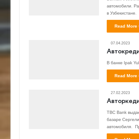
автомобили. Ра
в Узбекистане.
Read More 
07.04.2023
Автокредит
В банке Ipak Yu
Read More 
27.02.2023
Авторкеди
TBC Bank выдае
базаре Сергели
автомобиля. Пр