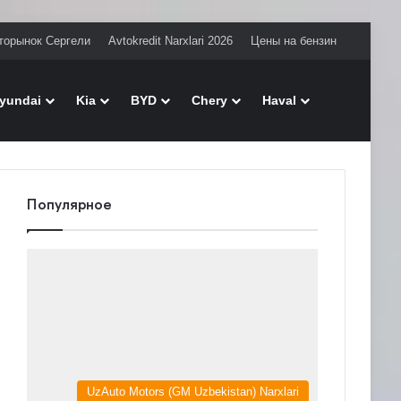
торынок Сергели
Avtokredit Narxlari 2026
Цены на бензин
Поиск
yundai
Kia
BYD
Chery
Haval
Популярное
UzAuto Motors (GM Uzbekistan) Narxlari