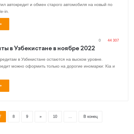
тил автокредит и обмен старого автомобиля на новый по
e-in.
»
0
44 307
ты в Узбекистане в ноябре 2022
кредитам в Узбекистане остаются на выском уровне.
редит можно оформить только на дорогие иномарки: Kia и
»
7
8
9
»
10
...
В конец