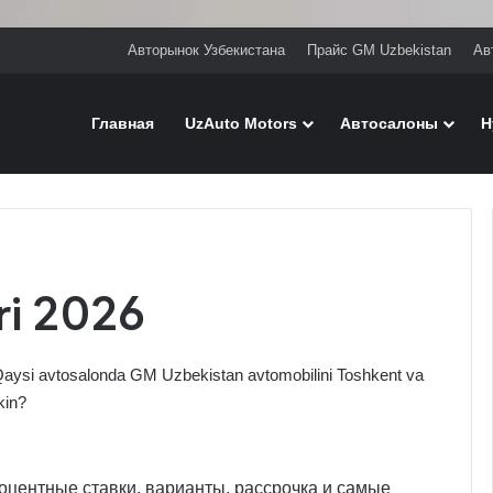
Авторынок Узбекистана
Прайс GM Uzbekistan
Ав
Главная
UzAuto Motors
Автосалоны
H
ri 2026
Qaysi avtosalonda GM Uzbekistan avtomobilini Toshkent va
kin?
центные ставки, варианты, рассрочка и самые