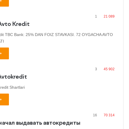
»
1
21 089
vto Kredit
edit TBC Bank: 25% DAN FOIZ STAVKASI. 72 OYGACHA AVTO
TI
»
3
45 902
Avtokredit
edit Shartlari
»
16
70 314
 начал выдавать автокредиты