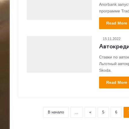
Anorbank запус
программе Trad
Read More 
15.11.2022
Автокреди
Ставки по авто
Льготный авток
Skoda.
Read More 
В начало
...
«
5
6