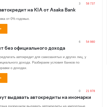
3
58 737
автокредит на KIA от Asaka Bank
вка от 0% годовых.
»
6
54 980
т без официального дохода
редлагать автокредит для самозанятых и других лиц, у
ициального дохода. Разбираем условия банков по
правки о доходах.
»
0
21 978
нут выдавать автокредиты на иномарки
стана разрешили выдавать автокредиты на импортные