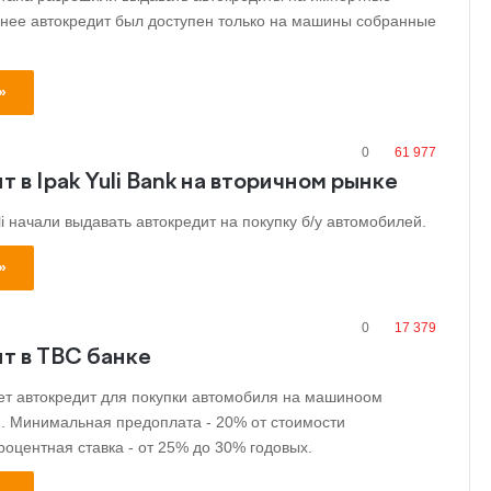
нее автокредит был доступен только на машины собранные
»
0
61 977
 в Ipak Yuli Bank на вторичном рынке
li начали выдавать автокредит на покупку б/у автомобилей.
»
0
17 379
т в TBC банке
т автокредит для покупки автомобиля на машиноом
. Минимальная предоплата - 20% от стоимости
оцентная ставка - от 25% до 30% годовых.