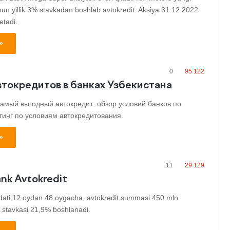
hun yillik 3% stavkadan boshlab avtokredit. Aksiya 31.12.2022
etadi.
»
0
95 122
втокредитов в банках Узбекистана
самый выгодный автокредит: обзор условий банков по
тинг по условиям автокредитования.
»
11
29 129
ank Avtokredit
dati 12 oydan 48 oygacha, avtokredit summasi 450 mln
 stavkasi 21,9% boshlanadi.