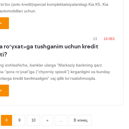
to‘lov (avto kredit)special komplektatsiyalaridagi Kia K5, Kia
 avtomobillari uchun.
»
13
16 063
 ro‘yxat»ga tushganim uchun kredit
ti?
ng izohlashicha, banklar ularga “Markaziy bankning qarz
ha “qora ro‘yxat”iga (“chyorniy spisok”) kirganligini va bunday
larga kredit berilmasligini” vaj qilib ko‘rsatishmoqda.
»
8
9
10
»
...
В конец