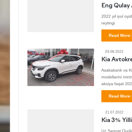
Eng Qulay 
2022 yil iyul oy
reytingi
Read More 
03.08.2022
Kia Avtokre
Asakabank va Kia
modellarini minim
aksiya faqat 20
Read More 
21.07.2022
Kia 3% Yil
Uz Sanoat Qurili