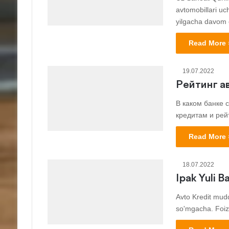
avtomobillari uc
yilgacha davom 
Read More 
19.07.2022
Рейтинг а
В каком банке 
кредитам и рей
Read More 
18.07.2022
Ipak Yuli B
Avto Kredit mud
so'mgacha. Foiz