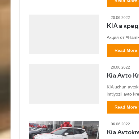
Read More 
20.06.2022
KIA в кре
Акция от #Hamk
Read More 
20.06.2022
Kia Avto K
KIA uchun avtokr
imtiyozli avto kr
Read More 
06.06.2022
Kia Avtokre