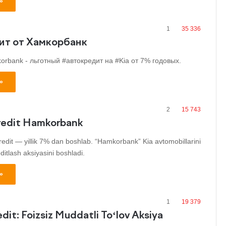
»
1
35 336
дит от Хамкорбанк
orbank - льготный #автокредит на #Kia от 7% годовых.
»
2
15 743
redit Hamkorbank
edit — yillik 7% dan boshlab. “Hamkorbank” Kia avtomobillarini
editlash aksiyasini boshladi.
»
1
19 379
dit: Foizsiz Muddatli To‘lov Aksiya