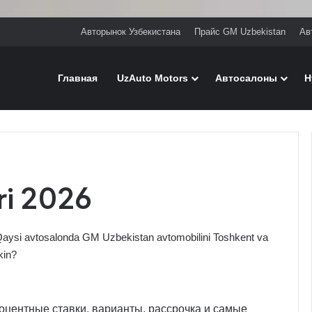
Авторынок Узбекистана
Прайс GM Uzbekistan
Ав
Главная
UzAuto Motors
Автосалоны
H
ri 2026
Qaysi avtosalonda GM Uzbekistan avtomobilini Toshkent va
kin?
центные ставки, варианты, рассрочка и самые