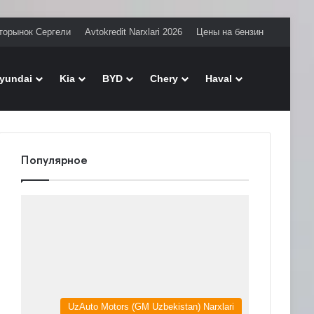
торынок Сергели
Avtokredit Narxlari 2026
Цены на бензин
Поиск
yundai
Kia
BYD
Chery
Haval
Популярное
UzAuto Motors (GM Uzbekistan) Narxlari