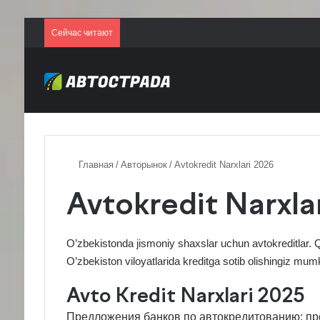
Сейчас читают
Главная
/
Авторынок
/
Avtokredit Narxlari 2026
Avtokredit Narxla
O’zbekistonda jismoniy shaxslar uchun
avtokreditlar
. 
O’zbekiston viloyatlarida kreditga sotib olishingiz mum
Avto Kredit Narxlari 2025
Предложения банков по автокредитованию: про