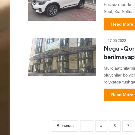
Foizsiz muddatli 
Soul, Kia Seltos
Read More 
27.05.2022
Nega «Qora
berilmayap
Murojaatchilarni
oluvchilar bo‘yic
ro‘yxatga tushgan
Read More 
В начало
...
«
6
7