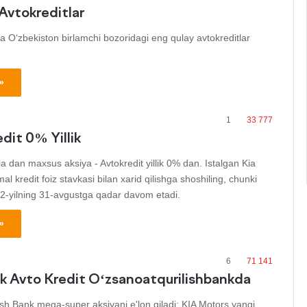
Avtokreditlar
ida O‘zbekiston birlamchi bozoridagi eng qulay avtokreditlar
»
1
33 777
dit 0% Yillik
 dan maxsus aksiya - Avtokredit yillik 0% dan. Istalgan Kia
al kredit foiz stavkasi bilan xarid qilishga shoshiling, chunki
22-yilning 31-avgustga qadar davom etadi.
»
6
71 141
lik Avto Kredit O‘zsanoatqurilishbankda
sh Bank mega-super aksiyani e'lon qiladi: KIA Motors yangi