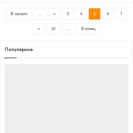
В начало
...
«
3
4
5
6
7
»
10
...
В конец
Популярное