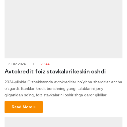
21.02.2024
1
7 844
Avtokredit foiz stavkalari keskin oshdi
2024-yilnida O'zbekistonda avtokreditlar bo'yicha sharoitlar ancha
o'zgardi. Banklar kredit berishning yangi talablarini joriy
qilganidan so'ng, foiz stavkalarini oshirishga qaror qildilar.
Read More »