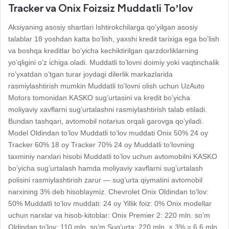
Tracker va Onix Foizsiz Muddatli To’lov
Aksiyaning asosiy shartlari Ishtirokchilarga qo’yilgan asosiy
talablar 18 yoshdan katta bo’lish, yaxshi kredit tarixiga ega bo’lish
va boshqa kreditlar bo’yicha kechiktirilgan qarzdorliklarning
yo’qligini o’z ichiga oladi. Muddatli to’lovni doimiy yoki vaqtinchalik
ro’yxatdan o’tgan turar joydagi dilerlik markazlarida
rasmiylashtirish mumkin Muddatli to’lovni olish uchun UzAuto
Motors tomonidan KASKO sug’urtasini va kredit bo’yicha
moliyaviy xavflarni sug’urtalashni rasmiylashtirish talab etiladi.
Bundan tashqari, avtomobil notarius orqali garovga qo’yiladi.
Model Oldindan to’lov Muddatli to’lov muddati Onix 50% 24 oy
Tracker 60% 18 oy Tracker 70% 24 oy Muddatli to’lovning
taxminiy narxlari hisobi Muddatli to’lov uchun avtomobilni KASKO
bo’yicha sug’urtalash hamda moliyaviy xavflarni sug’urtalash
polisini rasmiylashtirish zarur — sug’urta qiymatini avtomobil
narxining 3% deb hisoblaymiz. Chevrolet Onix Oldindan to’lov:
50% Muddatli to’lov muddati: 24 oy Yillik foiz: 0% Onix modellar
uchun narxlar va hisob-kitoblar: Onix Premier 2: 220 mln. so’m
Oldindan to’lov: 110 mln. so’m Sug’urta: 220 mln. × 3% = 6.6 mln.