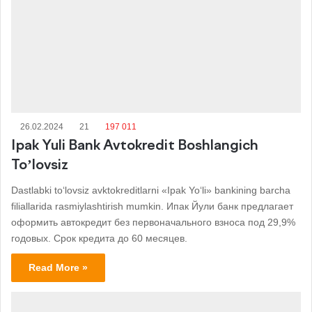
26.02.2024
21
197 011
Ipak Yuli Bank Avtokredit Boshlangich
To’lovsiz
Dastlabki to‘lovsiz avktokreditlarni «Ipak Yo‘li» bankining barcha
filiallarida rasmiylashtirish mumkin. Ипак Йули банк предлагает
оформить автокредит без первоначального взноса под 29,9%
годовых. Срок кредита до 60 месяцев.
Read More »