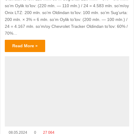
so’m Oylik to’lov: (220 mln. — 110 mln.) / 24 = 4.583 mln. so’m/oy
Onix LTZ: 200 mln. so’m Oldindan to’lov: 100 mln. so’m Sug’urta:
200 mln. × 3% = 6 mln. so’m Oylik to’lov: (200 mln. — 100 mln.) /
24 = 4.167 mln. so’m/oy Chevrolet Tracker Oldindan to’lov: 60% /
70%…
Read More »
08.05.2024
0
27 064