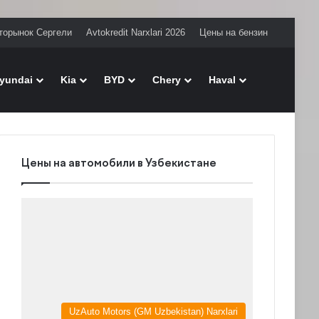
торынок Сергели
Avtokredit Narxlari 2026
Цены на бензин
Поиск
yundai
Kia
BYD
Chery
Haval
Цены на автомобили в Узбекистане
UzAuto Motors (GM Uzbekistan) Narxlari