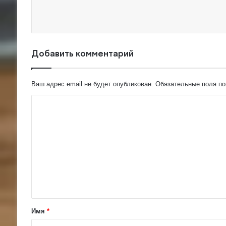
Добавить комментарий
Ваш адрес email не будет опубликован.
Обязательные поля п
К
о
м
м
е
н
т
а
Имя
*
р