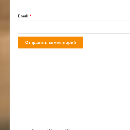
и
й
Email
*
*