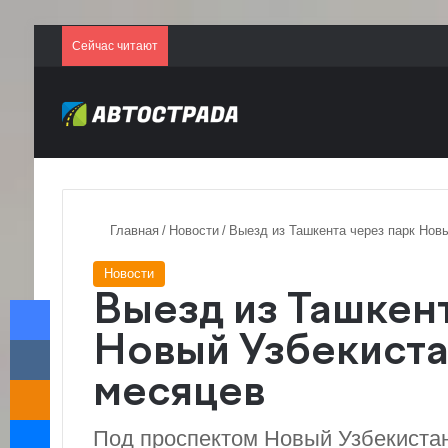
Сейчас читают
Главная
/
Новости
/
Выезд из Ташкента через парк Новы
Новости
Facebook
Выезд из Ташкент
VKontakte
Новый Узбекиста
Odnoklassniki
месяцев
Messenger
Под проспектом Новый Узбекистан