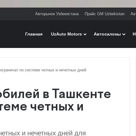
Авторынок Узбекистана
Прайс GM Uzbekistan
Ав
Главная
UzAuto Motors
Автосалоны
H
ограничат по системе четных и нечетных дней
билей в Ташкенте
теме четных и
четных и нечетных дней для