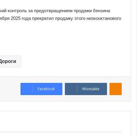
ткий контроль за предотвращением продажи бензина
ября 2025 года прекратил продажу этого низкооктанового
Дороги
Odnoklassniki
Facebook
VKontakte