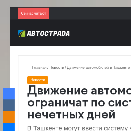
Сейчас читают
Главная
/
Новости
/
Движение автомобилей в Ташкенте 
Новости
Facebook
Движение автомо
VKontakte
ограничат по сис
Odnoklassniki
нечетных дней
Messenger
В Ташкенте могут ввести систему 