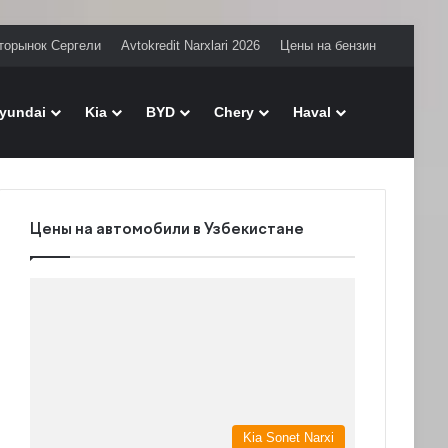
торынок Сергели
Avtokredit Narxlari 2026
Цены на бензин
Поиск
yundai
Kia
BYD
Chery
Haval
Цены на автомобили в Узбекистане
Kia Sonet Narxi