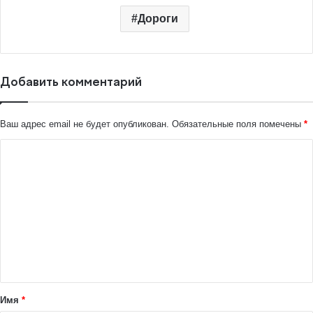
Дороги
Добавить комментарий
Ваш адрес email не будет опубликован.
Обязательные поля помечены
*
К
о
м
м
е
н
т
а
Имя
*