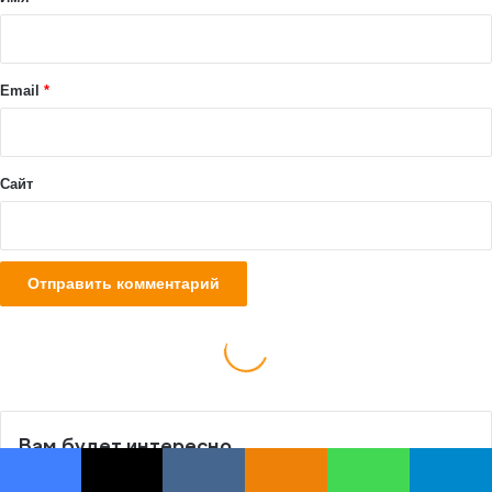
Вам будет интересно
Facebook
X
VKontakte
Odnoklassniki
WhatsApp
Telegram