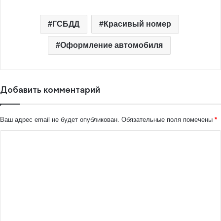
ГСБДД
Красивый номер
Оформление автомобиля
Добавить комментарий
Ваш адрес email не будет опубликован.
Обязательные поля помечены
*
К
о
м
м
е
н