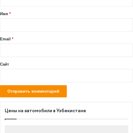
т
а
Имя
*
р
и
й
Email
*
*
Сайт
Цены на автомобили в Узбекистане