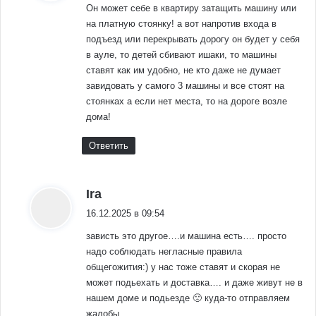
Он может себе в квартиру затащить машину или
на платную стоянку! а вот напротив входа в
подъезд или перекрывать дорогу он будет у себя
в ауле, то детей сбивают ишаки, то машины
ставят как им удобно, не кто даже не думает
завидовать у самого 3 машины и все стоят на
стоянках а если нет места, то на дороге возле
дома!
Ответить
:
Ira
16.12.2025 в 09:54
зависть это другое….и машина есть…. просто
надо соблюдать негласные правила
общегожития:) у нас тоже ставят и скорая не
может подьехать и доставка…. и даже живут не в
нашем доме и подьезде 🙁 куда-то отправляем
жалобы ….