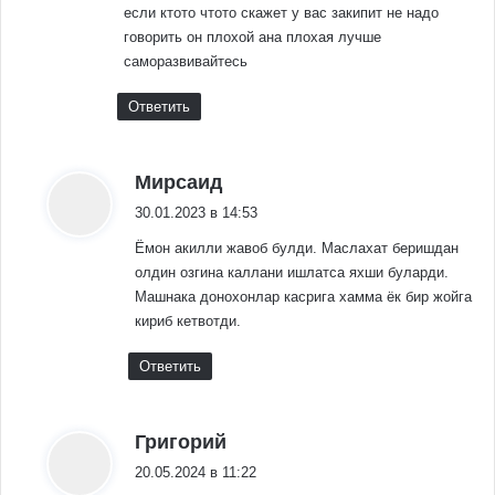
если ктото чтото скажет у вас закипит не надо
говорить он плохой ана плохая лучше
саморазвивайтесь
Ответить
:
Мирсаид
30.01.2023 в 14:53
Ёмон акилли жавоб булди. Маслахат беришдан
олдин озгина каллани ишлатса яхши буларди.
Машнака донохонлар касрига хамма ёк бир жойга
кириб кетвотди.
Ответить
:
Григорий
20.05.2024 в 11:22