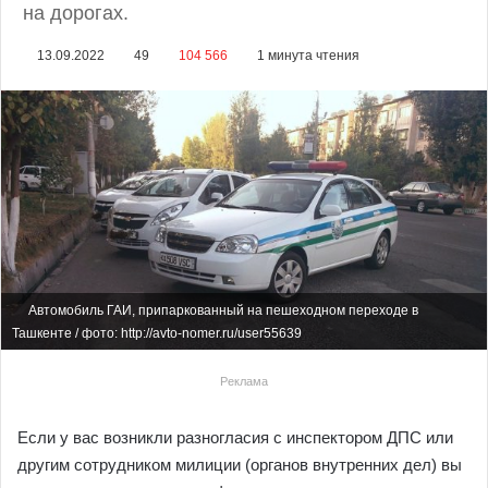
на дорогах.
13.09.2022
49
104 566
1 минута чтения
Автомобиль ГАИ, припаркованный на пешеходном переходе в
Ташкенте / фото: http://avto-nomer.ru/user55639
Реклама
Если у вас возникли разногласия с инспектором ДПС или
другим сотрудником милиции (органов внутренних дел) вы