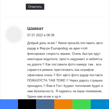
Ответить
:
Шавкат
07.07.2022 в 08:38
Добрый день всем ! Уменя прозьба поставить авто
радар в Фер-рн Ешларобод на арке чтоб
фексировал скорость машин. Очень быстро едут
некоторые водители, просто недумают и небоятса
на дороге !! Как поставили фото камеру там , все
сараютса ремень пристегивать иза штрафов,
эфективна очень !! Вот афто фото радар поставти
ПОЖАЛУСТА ТАМ ТОЖЕ !! Через дарогу страшна
прохадить !! Вам в Гост буджет поплнение будит и
нам безопасность. Я надеюсь на ваше понемание,
Удачи нам всем и зд-я .
Ответить
Facebook
X
VKontakte
Odnoklassniki
WhatsApp
Telegram