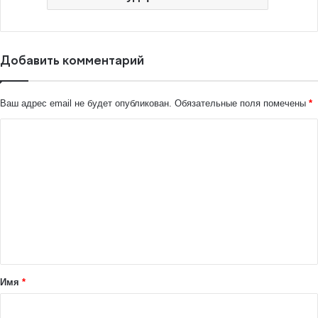
Добавить комментарий
Ваш адрес email не будет опубликован.
Обязательные поля помечены
*
К
о
м
м
е
н
т
а
Имя
*
р