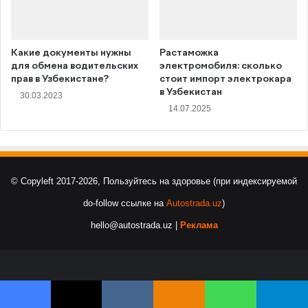
Какие документы нужны
Растаможка
для обмена водительских
электромобиля: сколько
прав в Узбекистане?
стоит импорт электрокара
в Узбекистан
30.03.2023
14.07.2025
© Copyleft 2017-2026, Пользуйтесь на здоровье (при индексируемой
do-follow ссылке на
Autostrada.uz
)
hello@autostrada.uz |
Реклама
Facebook
X
VKontakte
Odnoklassniki
WhatsApp
Telegram