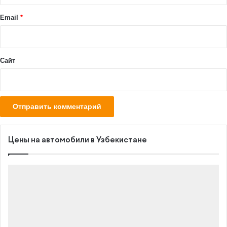
и
й
Email
*
*
Сайт
Цены на автомобили в Узбекистане