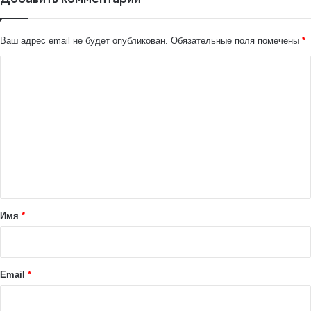
Ваш адрес email не будет опубликован.
Обязательные поля помечены
*
К
о
м
м
е
н
т
а
Имя
*
р
и
й
Email
*
*