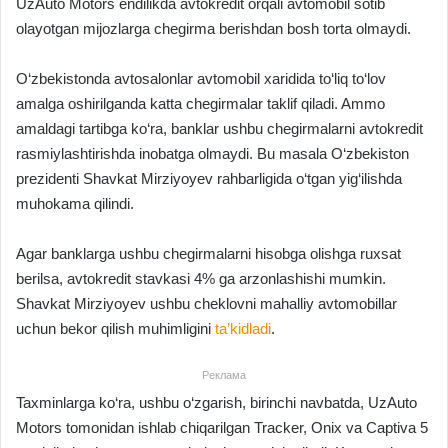
UzAuto Motors endilikda avtokredit orqali avtomobil sotib
olayotgan mijozlarga chegirma berishdan bosh torta olmaydi.
O‘zbekistonda avtosalonlar avtomobil xaridida to‘liq to‘lov
amalga oshirilganda katta chegirmalar taklif qiladi. Ammo
amaldagi tartibga ko‘ra, banklar ushbu chegirmalarni avtokredit
rasmiylashtirishda inobatga olmaydi. Bu masala O‘zbekiston
prezidenti Shavkat Mirziyoyev rahbarligida o‘tgan yig‘ilishda
muhokama qilindi.
Agar banklarga ushbu chegirmalarni hisobga olishga ruxsat
berilsa, avtokredit stavkasi 4% ga arzonlashishi mumkin.
Shavkat Mirziyoyev ushbu cheklovni mahalliy avtomobillar
uchun bekor qilish muhimligini
ta’kidladi
.
Реклама
Taxminlarga ko‘ra, ushbu o‘zgarish, birinchi navbatda, UzAuto
Motors tomonidan ishlab chiqarilgan Tracker, Onix va Captiva 5