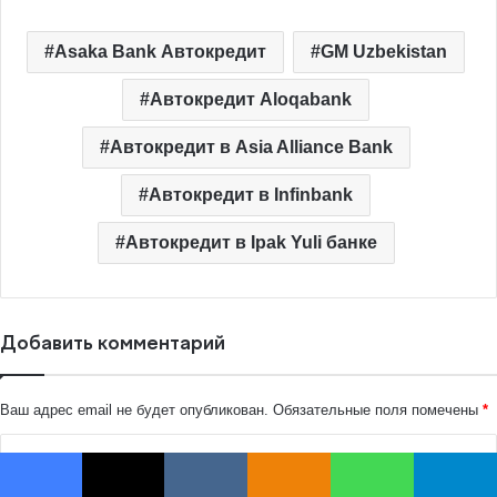
Facebook
X
VKontakte
Odnoklassniki
WhatsApp
Telegram