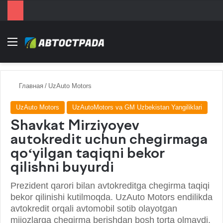
Menu
Главная
/
UzAuto Motors
UzAuto Motors
UzAutoMotors va GM Uzbekistan Yangiliklari
Shavkat Mirziyoyev
autokredit uchun chegirmaga
qo‘yilgan taqiqni bekor
qilishni buyurdi
Prezident qarori bilan avtokreditga chegirma taqiqi
bekor qilinishi kutilmoqda. UzAuto Motors endilikda
avtokredit orqali avtomobil sotib olayotgan
mijozlarga chegirma berishdan bosh torta olmaydi.