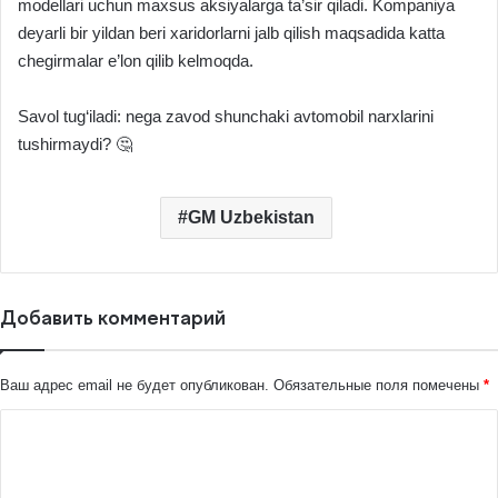
modellari uchun maxsus aksiyalarga ta’sir qiladi. Kompaniya
deyarli bir yildan beri xaridorlarni jalb qilish maqsadida katta
chegirmalar e’lon qilib kelmoqda.
Savol tug‘iladi: nega zavod shunchaki avtomobil narxlarini
tushirmaydi? 🤔
GM Uzbekistan
Добавить комментарий
Ваш адрес email не будет опубликован.
Обязательные поля помечены
*
К
о
м