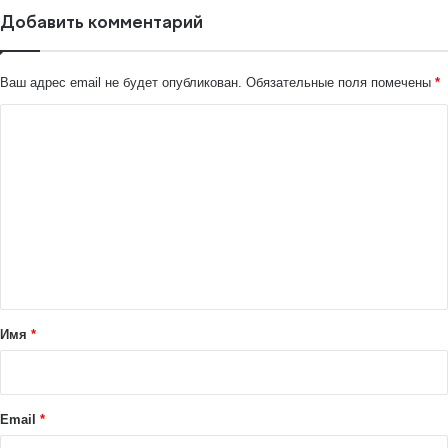
Добавить комментарий
Ваш адрес email не будет опубликован.
Обязательные поля помечены
*
К
о
м
м
е
н
т
а
Имя
*
р
и
й
Email
*