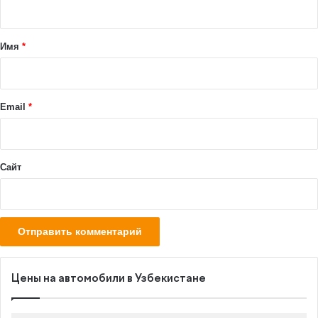
т
а
Имя
*
р
и
й
Email
*
*
Сайт
Цены на автомобили в Узбекистане