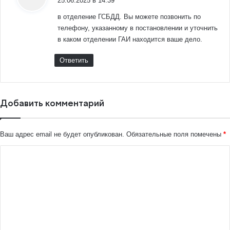
25.06.2025 в 14:39
в отделение ГСБДД. Вы можете позвонить по
телефону, указанному в постановлении и уточнить
в каком отделении ГАИ находится ваше дело.
Ответить
Добавить комментарий
Ваш адрес email не будет опубликован.
Обязательные поля помечены
*
К
о
м
м
е
н