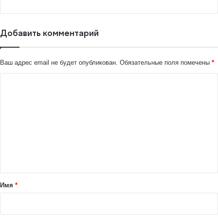
Добавить комментарий
Ваш адрес email не будет опубликован.
Обязательные поля помечены
*
К
о
м
м
е
н
т
а
Имя
*
р
и