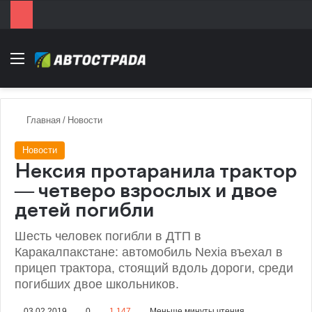
Menu
Главная
/
Новости
Новости
Нексия протаранила трактор
— четверо взрослых и двое
детей погибли
Шесть человек погибли в ДТП в
Каракалпакстане: автомобиль Nexia въехал в
прицеп трактора, стоящий вдоль дороги, среди
погибших двое школьников.
03.02.2019
0
1 147
Меньше минуты чтения