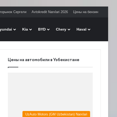
торынок Сергели
Avtokredit Narxlari 2026
Цены на бензин
Поиск
yundai
Kia
BYD
Chery
Haval
Цены на автомобили в Узбекистане
UzAuto Motors (GM Uzbekistan) Narxlari