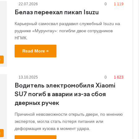
22.07.2026
0
1 119
Белаз переехал пикап Isuzu
Карьерный самосвал раздавил служебный Isuzu на
руднике «Мурунтау»: погибли двое сотрудников
НГМК.
Read More »
и
13.10.2025
0
1 623
Водитель электромобиля Xiaomi
SU7 погиб в аварии из-за сбоя
дверных ручек
Причиной невозможности открыть двери, по мнению
экспертов, могла стать потеря питания или
деформация кузова в момент удара.
и