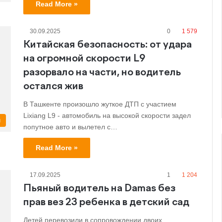
Read More »
30.09.2025
0
1 579
Китайская безопасность: от удара
на огромной скорости L9
разорвало на части, но водитель
остался жив
В Ташкенте произошло жуткое ДТП с участием
Lixiang L9 - автомобиль на высокой скорости задел
и
попутное авто и вылетел с…
Read More »
17.09.2025
1
1 204
Пьяный водитель на Damas без
прав вез 23 ребенка в детский сад
Детей перевозили в сопровождении двоих