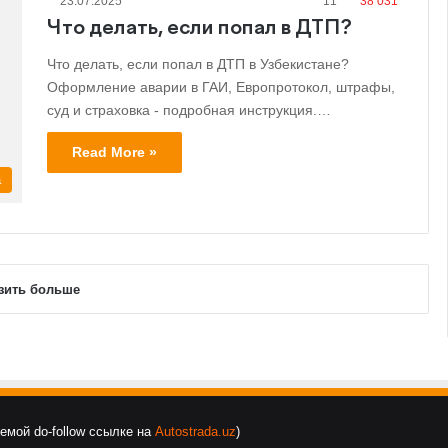
23.07.2025
11
38 031
Что делать, если попал в ДТП?
Что делать, если попал в ДТП в Узбекистане?
Оформление аварии в ГАИ, Европротокол, штрафы,
суд и страховка - подробная инструкция.…
Read More »
а
зить больше
уемой do-follow ссылке на
Autostrada.uz
)