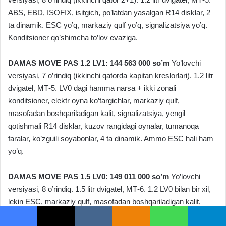
Facebook
X
VKontakte
Odnoklassniki
WhatsApp
Telegram