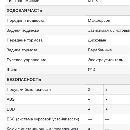
Тип трансмиссии
МТ-5
ХОДОВАЯ ЧАСТЬ
Передняя подвеска
Макферсон
Задняя подвеска
Зависимая с листовы
Передние тормоза
Дисковые
Задние тормоза
Барабанные
Рулевое управление
Электроусилитель
Шина
R14
БЕЗОПАСНОСТЬ
Подушки безопасности
2
2
ABS
●
●
EBD
●
●
ESC (система курсовой устойчивости)
—
—
Ключ с дистанционным управлением
●
—