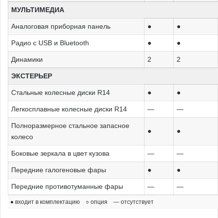
МУЛЬТИМЕДИА
Аналоговая приборная панель
●
●
Радио с USB и Bluetooth
●
●
Динамики
2
2
ЭКСТЕРЬЕР
Стальные колесные диски R14
●
●
Легкосплавные колесные диски R14
—
—
Полноразмерное стальное запасное
●
●
колесо
Боковые зеркала в цвет кузова
—
—
Передние галогеновые фары
●
●
Передние противотуманные фары
—
—
● входит в комплектацию ○ опция — отсутствует